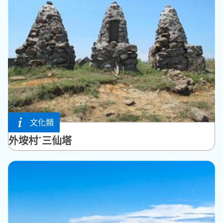
文化類
西嶼鄉
外垵村˙三仙塔