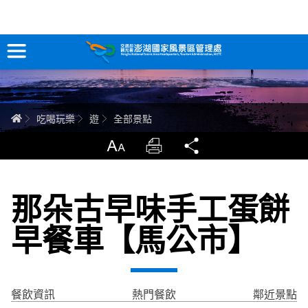
全部景點
跳
到
主
要
訊息專區
內
容
關於澎湖
首頁
吃喝玩樂
遊
全部景點
吃喝玩樂
放大
列印
分享
服務專區
那朵古早味手工蛋餅
智慧觀光情報站
早餐車【馬公市】
永續旅遊
網站導覽
兒童版
餐飲資訊
熱門餐飲
鄰近景點