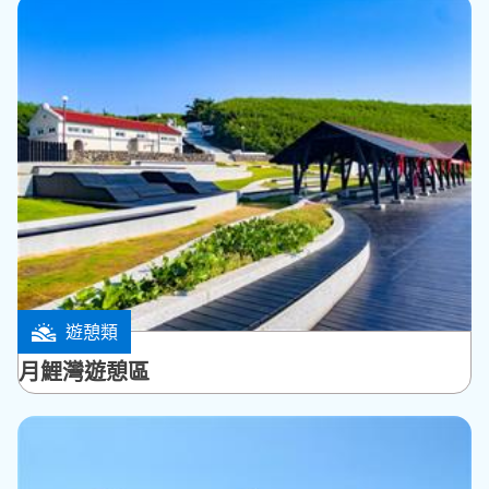
遊憩類
七美鄉
月鯉灣遊憩區