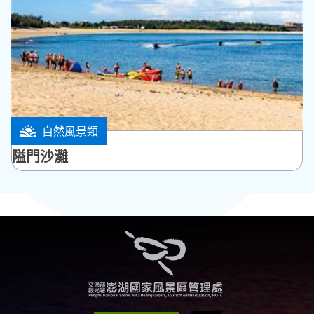
自然風景類
湖西鄉
隘門沙灘