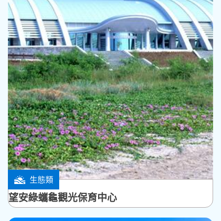
生態類
望安鄉
望安綠蠵龜觀光保育中心