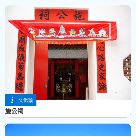
文化類
馬公市
施公祠