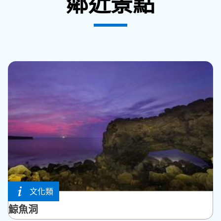
鄰近景點
文化類
西嶼鄉
鯨魚洞