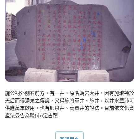
環境教育網
行政資訊網
RSS
臉書粉絲團
首長信箱
English
日本語
Tiếng Việt
ไทย
Bahasa indonesia
施公祠外側右前方，有一井，原名媽宮大井，因有施琅禱於
天后而得湧泉之傳說，又稱施將軍井、施井，以井水豐沛可
供應萬軍飲用，也有師泉井、萬軍井的說法。目前依文化資
產法公告為縣(巿)定古蹟