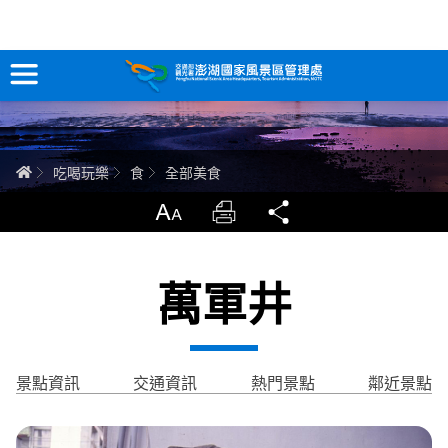
全部美食
跳
到
主
要
訊息專區
內
容
關於澎湖
首頁
吃喝玩樂
食
全部美食
吃喝玩樂
放大
列印
分享
服務專區
萬軍井
智慧觀光情報站
永續旅遊
景點資訊
交通資訊
熱門景點
鄰近景點
網站導覽
兒童版