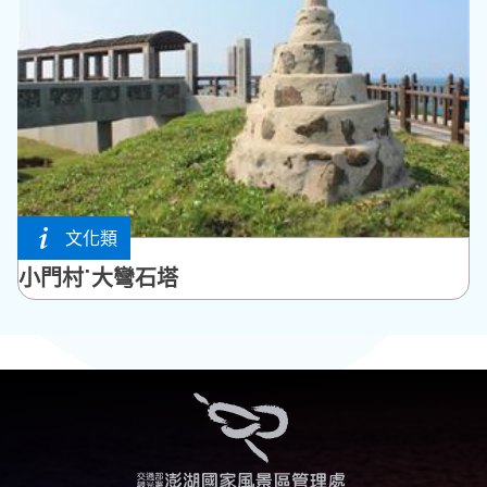
文化類
西嶼鄉
小門村˙大彎石塔