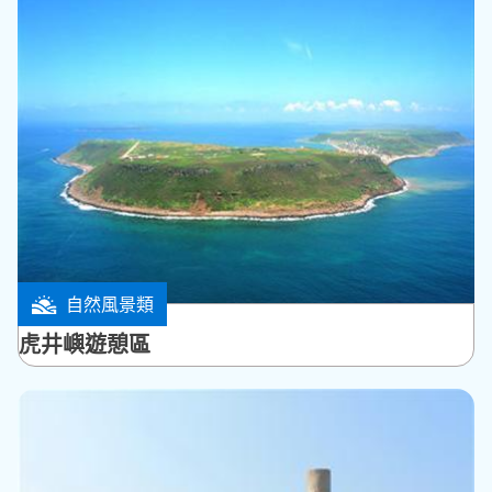
自然風景類
馬公市
虎井嶼遊憩區