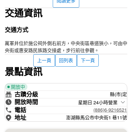
閱讀更多
交通資訊
交通方式
萬軍井位於施公祠外側右前方，中央街區巷道狹小，可由中
央街或惠安路民族路交接處，步行前往參觀。
上一頁
回列表
下一頁
景點資訊
開放中
古蹟分級
縣(市)定
開放時間
星期日 24小時營業
電話
(886)6-9216521
地址
澎湖縣馬公市中央街1 巷11號