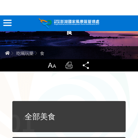
跳
到
主
食
要
訊息專區
內
容
關於澎湖
首頁
吃喝玩樂
食
吃喝玩樂
放大
列印
分享
服務專區
智慧觀光情報站
永續旅遊
全部美食
網站導覽
兒童版