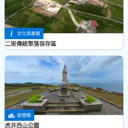
文化資產類
西嶼鄉
二崁傳統聚落保存區
遊憩類
馬公市
虎井西山公園