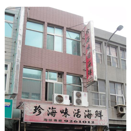
環境教育網
行政資訊網
RSS
臉書粉絲團
首長信箱
English
日本語
Tiếng Việt
ไทย
Bahasa indonesia