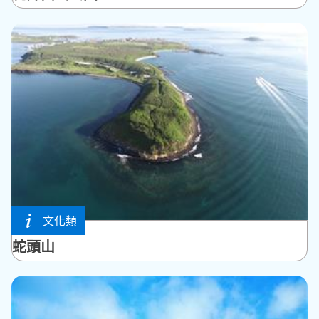
文化類
馬公市
蛇頭山