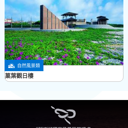
自然風景類
湖西鄉
菓葉觀日樓