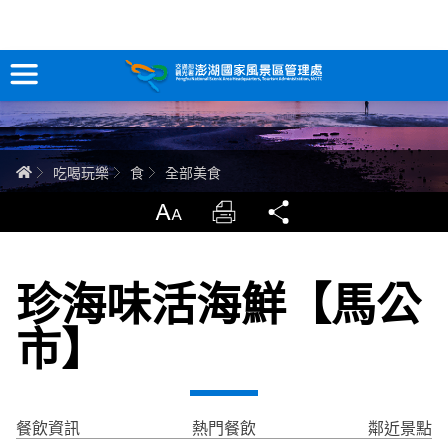
全部美食
跳
到
主
要
訊息專區
內
容
關於澎湖
首頁
吃喝玩樂
食
全部美食
吃喝玩樂
放大
列印
分享
服務專區
珍海味活海鮮【馬公
智慧觀光情報站
市】
永續旅遊
網站導覽
兒童版
餐飲資訊
熱門餐飲
鄰近景點