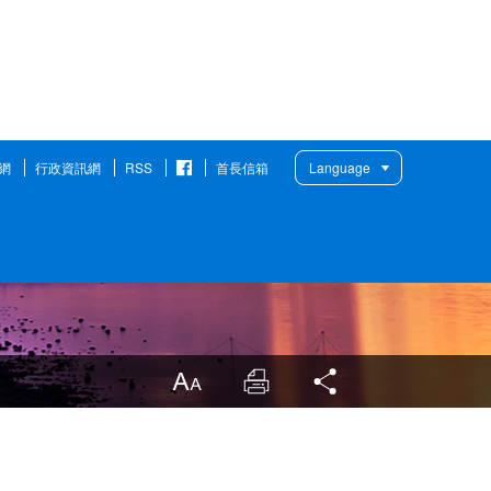
搜
網
行政資訊網
RSS
首長信箱
Language
臉
書
粉
絲
團
放大
列印
分享