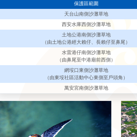
保護區範圍
天台山南側沙灘草地
西安水庫西側沙灘草地
土地公港南側沙灘草地
（由土地公港經大賴仔、長賴仔至鼻尾）
水雷港仔南側沙灘草地
（由鼻尾至中港廟前西側）
網垵口東側沙灘草地
（由東垵社區活動中心東側至戶頭角）
萬安宮南側沙灘草地