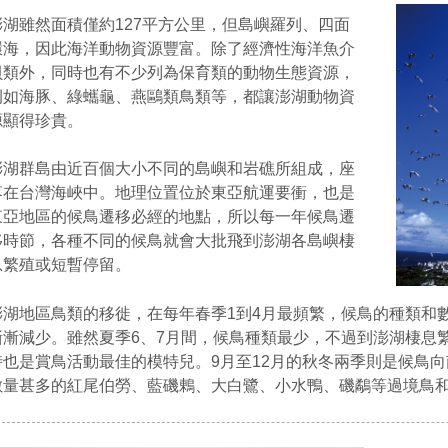
澎湖雖然面積僅約127平方公里，但島嶼羅列、四面
環海，因此海洋動物資源豐富。除了經濟性海洋魚介
貝類外，同時也有不少列為保育類的動物生態資源，
例如海豚、綠蠵龜、燕鷗類鳥類等，都讓澎湖動物資
源顯得珍貴。
澎湖群島由近百個大小不同的島嶼和岩礁所組成，座
落在台灣海峽中。地理位置位於東亞航運要衝，也是
東亞地區的候鳥遷移必經的地點，所以每一年候鳥遷
移時節，各種不同的候鳥就會大批飛到澎湖各島嶼棲
息繁殖或短暫停留。
澎湖地區鳥類的移徙，在每年春季1到4月最頻繁，候鳥的種類和
漸漸減少。雖然夏季6、7月間，候鳥種類最少，不過到澎湖棲息
時也是賞鳥活動最佳的模特兒。9月至12月的秋冬兩季則是候鳥
數量甚多的紅尾伯勞、藍磯鶇、大白鷺、小水鴨、磯鷸等過境鳥