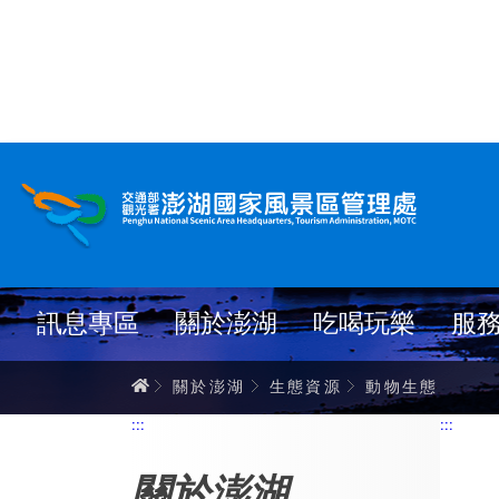
跳
到
主
要
內
動物生態
容
訊息專區
關於澎湖
吃喝玩樂
服
首頁
關於澎湖
生態資源
動物生態
:::
:::
關於澎湖