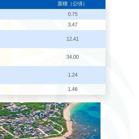
面積（公頃）
0.75
3.47
12.41
34.00
1.24
1.46