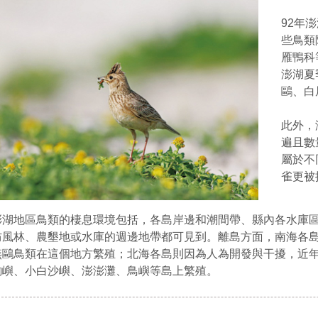
92年
些鳥類
雁鴨科
澎湖夏
鷗、白
此外，
遍且數
屬於不
雀更被
澎湖地區鳥類的棲息環境包括，各島岸邊和潮間帶、縣內各水庫
防風林、農墾地或水庫的週邊地帶都可見到。離島方面，南海各
燕鷗鳥類在這個地方繁殖；北海各島則因為人為開發與干擾，近
鉤嶼、小白沙嶼、澎澎灘、鳥嶼等島上繁殖。