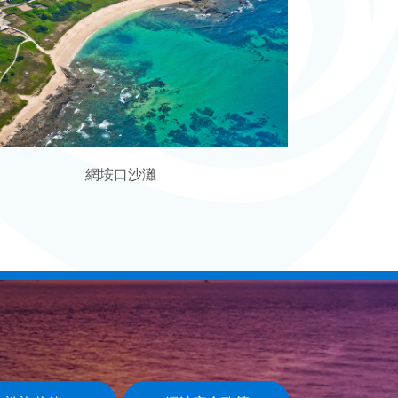
網垵口沙灘