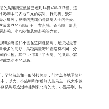
澎湖的鳥類調查數據已達到14目40科317種。這
除澎湖本島各地常見的鷸科、行鳥科、鷺科、
等水鳥外，夏季的燕鷗仍是愛鳥人士的最愛。
季最常見的燕鷗計有，玄燕鷗、蒼燕鷗、紅燕
眉燕鷗、小燕鷗和鳳頭燕鷗等六種。
澎湖的麻雀和小雲雀這兩種留鳥，是澎湖最普
量最多的鳥類，鳥種與臺灣所產略有不同，分
同的亞種。其中，俗稱「半天鳥」的澎湖小雲
推薦為澎湖的縣鳥。
區，至於留鳥和一般陸棲候鳥，則本島各地零散的
島中，以大、小貓嶼和附近無人島為主，絕大多數
年燕鷗鳥類逐漸轉徙到東北海的大、小雞善嶼、錠