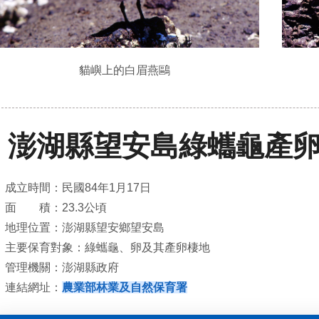
貓嶼上的白眉燕鷗
澎湖縣望安島綠蠵龜產
成立時間：民國84年1月17日
面 積：23.3公頃
地理位置：澎湖縣望安鄉望安島
主要保育對象：綠蠵龜、卵及其產卵棲地
管理機關：澎湖縣政府
連結網址：
農業部林業及自然保育署