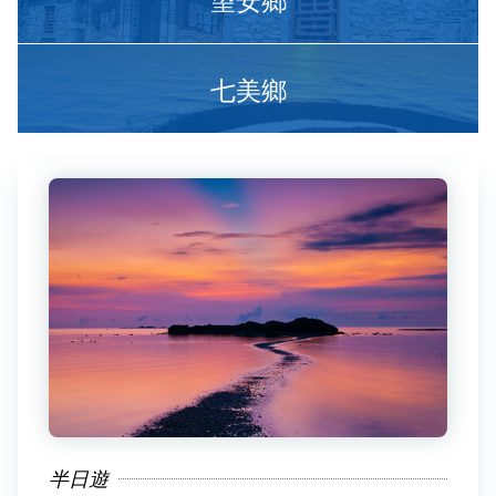
七美鄉
半日遊