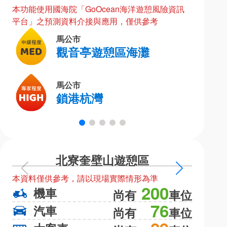
本功能使用國海院「GoOcean海洋遊憩風險資訊
平台」之預測資料介接與應用，僅供參考
馬公市
觀音亭遊憩區海灘
馬公市
鎖港杭灣
北寮奎壁山遊憩區
上
下
本資料僅供參考，請以現場實際情形為準
本資料僅
一
一
200
機車
機
尚有
車位
頁
頁
76
汽車
汽
尚有
車位