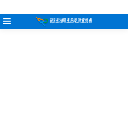
跳
到
主
要
訊息專區
內
容
關於澎湖
吃喝玩樂
服務專區
智慧觀光情報站
永續旅遊
網站導覽
兒童版