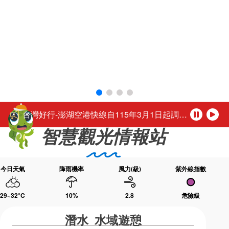
環境教育網
行政資訊網
RSS
臉書粉絲團
首長信箱
English
活動轉知馬公市公所於115年8月1日至16日（每週二休園），每日下午4時至夜間9時30分舉辦「2026馬公夏日童樂趴」歡迎踴躍參加。
日本語
Tiếng Việt
「尊重性別的多彩，活出自我的未來。」
ไทย
Bahasa indonesia
台灣好行-澎湖空港快線自115年3月1日起調整公車營運時段
暫
播
智慧觀光情報站
停
放
公務人員退休所得重審後實發金額試算
「2026城鎮韌性(防空)演習行動網路降速演練」，中部地區於115年8月10日(星期一)、北部地區於115年8月13日(星期四)14時30分至15時辦理，演練期間民眾透過行動網路使用觀光署及所屬國家風景區官網或各項系統將無法正常瀏覽，建議民眾可使用室內固網或Wi-Fi連結網站或系統，若需以行動網路連結請避開演練時段，若有緊急旅遊服務需諮詢請撥打觀光署24小時免付費旅遊諮詢熱線0800-011765洽詢。 【演練時程與地區】 ◆ 115年8月10日(星期一) 14:30～15:00中部地區：苗栗縣、臺中市、南投縣、彰化縣、雲林縣、嘉義市、嘉義縣 ◆ 115年8月13日(星期四) 14:30～1
今日天氣
降雨機率
風力(級)
紫外線指數
活動轉知馬公市公所於115年8月1日至16日（每週二休園），每日下午4時至夜間9時30分舉辦「2026馬公夏日童樂趴」歡迎踴躍參加。
「尊重性別的多彩，活出自我的未來。」
29~32
°C
10
%
2.8
危險級
潛水 水域遊憩