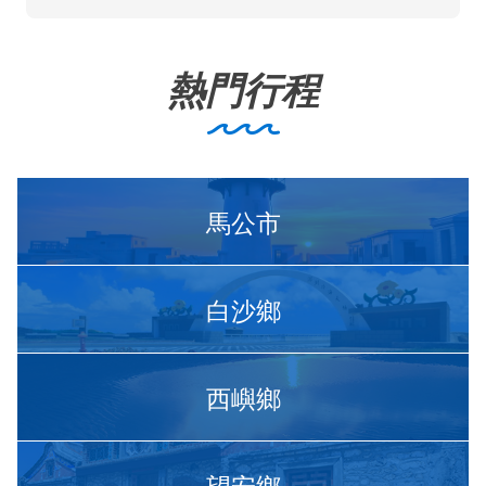
熱門行程
馬公市
白沙鄉
西嶼鄉
望安鄉