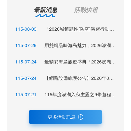
最新消息
活動快報
115-08-03
「2026城鎮韌性(防空)演習行動網路降速演練」訊息布達
115-07-29
用雙腳品味海島魅力，2026澎湖秋季觀光運動休閒主題活動報名倒數
115-07-24
最精彩海島旅遊盛典「2026澎湖秋瘋季」魅力登場
115-07-24
【網路設備維護公告】2026年07月28日（二）22：00~ 24:00 屆時將暫停網站服務，不便之處，尚祈見諒。
115-07-21
115年度澎湖入秋主題之9條遊程獲選，攜手業者拓展旅遊市場及客源
更多活動訊息