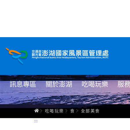
全部美食
跳
到
主
要
內
容
訊息專區
關於澎湖
吃喝玩樂
服
首頁
吃喝玩樂
食
全部美食
:::