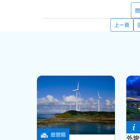
篤行十村的前身是日治時期澎湖島要塞司令
民政府接收，改為澎湖防衛司令部軍官有眷
閱
了歷史文化與人文地景的特色，澎湖縣政府為
湖縣歷史建築，並且規劃成「眷村風貌特定
上一頁
區」。
如今的澎湖只剩下篤行十村這一處保存完整
途，像是有活化利用建築的書店，還有唱紅
的故居，可以在館內聆聽著琅琅上口的樂曲
西嶼
遊憩類
白沙鄉
外垵