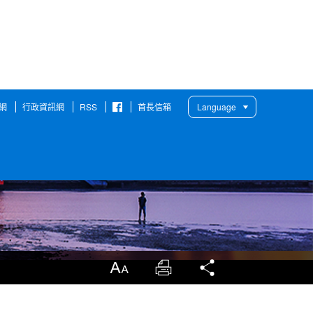
網
行政資訊網
RSS
首長信箱
Language
臉
書
粉
絲
團
放大
列印
分享