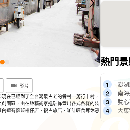
熱門景
澎湖
影片
南海
您現在已經到了全台灣最古老的眷村—篤行十村，
雙心
文創園區，由在地藝術家進駐佈置出各式各樣的裝
大菓
區內還有懷舊柑仔店、復古旅店、咖啡輕食等休憩