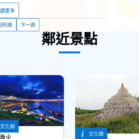
部和馬公重砲兵大隊軍官的宿舍。二次大戰後由國
宿舍，並且命名為「篤行十村」。篤行十村是結合
讀更多
了確保眷村文化的永續傳承，在2007年公告為澎
專用區」，成為現在的「篤行十村眷村文化保存園
回列表
下一頁
鄰近景點
的日式宿舍群，整修過後的木造建築各有不同的用
「外婆的澎湖灣」的歌手潘安邦，以及歌手張雨生
，欣賞著他們的成長痕跡以及音樂創作的作品。
文化類
鄉
文化類
湖西鄉
漁火