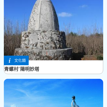
文化類
湖西鄉
青螺村˙陽明妙塔