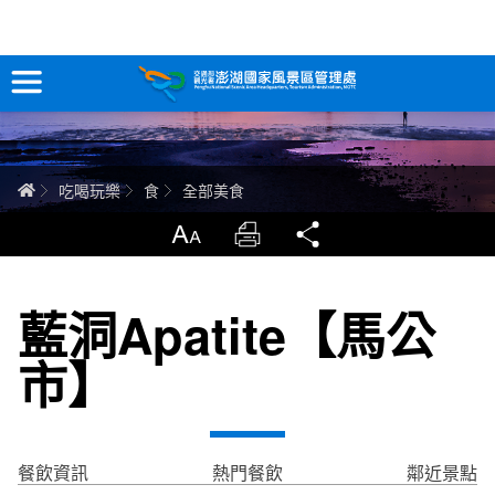
全部美食
跳
到
主
要
訊息專區
內
容
關於澎湖
首頁
吃喝玩樂
食
全部美食
吃喝玩樂
放大
列印
分享
服務專區
藍洞Apatite【馬公
智慧觀光情報站
市】
永續旅遊
網站導覽
兒童版
餐飲資訊
熱門餐飲
鄰近景點