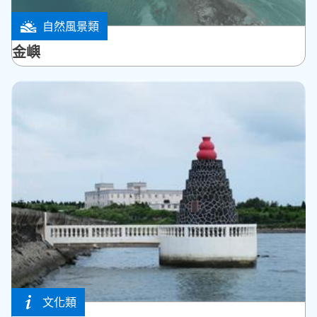
自然風景類
白沙鄉
金嶼
文化類
馬公市