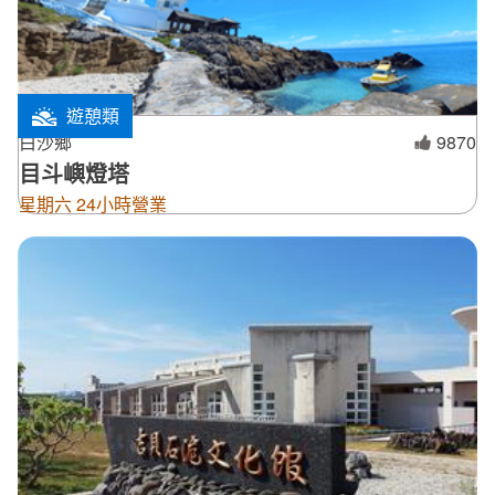
遊憩類
白沙鄉
9870
目斗嶼燈塔
星期六 24小時營業