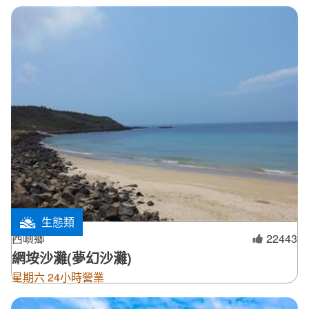
生態類
西嶼鄉
22443
網垵沙灘(夢幻沙灘)
星期六 24小時營業