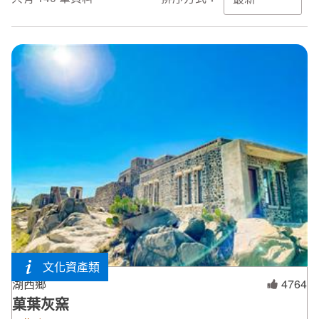
環境教育網
行政資訊網
RSS
臉書粉絲團
首長信箱
English
日本語
Tiếng Việt
ไทย
Bahasa indonesia
文化資產類
湖西鄉
4764
菓葉灰窯