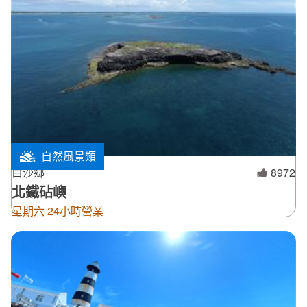
自然風景類
白沙鄉
8972
北鐵砧嶼
星期六 24小時營業