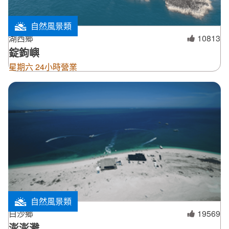
自然風景類
湖西鄉
10813
錠鉤嶼
星期六 24小時營業
自然風景類
白沙鄉
19569
澎澎灘