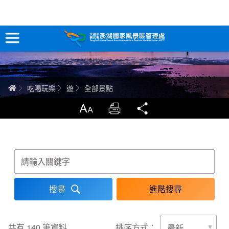
全部景點
跳
到
主
要
訊息專區
內
容
關於澎湖
首頁
吃喝玩樂
遊
全部景點
吃喝玩樂
放大
列印
分享
服務專區
關鍵字
智慧觀光情報站
永續旅遊
進階搜尋
網站導覽
兒童版
共有
140
筆資料
排序方式：