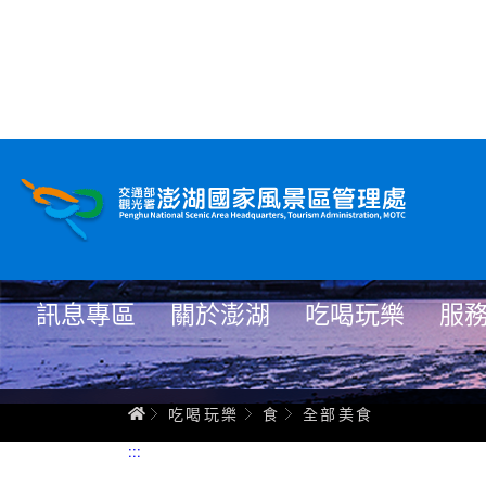
全部美食
跳
到
主
要
內
容
訊息專區
關於澎湖
吃喝玩樂
服
首頁
吃喝玩樂
食
全部美食
:::