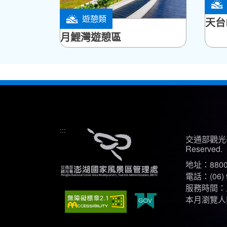
望安
遊憩類
天台
七美鄉
月鯉灣遊憩區
:::
交通部觀光署
Reserved.
地址：880
電話：(06) 
服務時間：上午
本月瀏覽人數