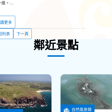
一座。
臺曾發揮部分戰力，造成日軍不少傷亡。日治時
部分施設。二次大戰後，已經不再具有戰力的西嶼
讀更多
85年，西嶼西臺被內政部指定為國定古蹟後，國軍
古蹟的時候，仍然有部隊駐守，直到了2012年才
回列表
下一頁
鄰近景點
銘傳題的「西嶼東臺」四個大字。內外堡之間設有
外側以當時最新的洋灰做為粉刷層。砲臺內除了砲
兵房、藏兵洞、小藥庫及彈藥總庫等不同的空間，
防之地。
自然風景類
白沙鄉