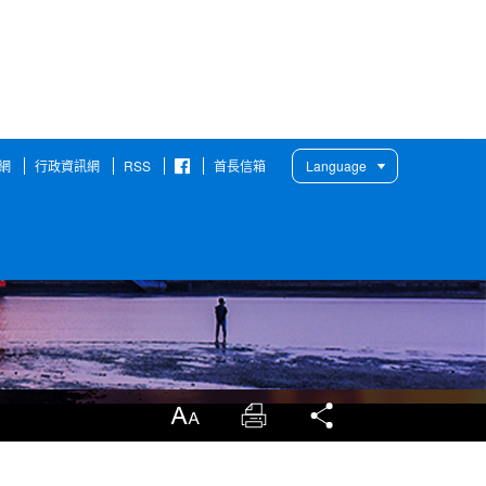
網
行政資訊網
RSS
首長信箱
Language
臉
書
粉
絲
團
放大
列印
分享