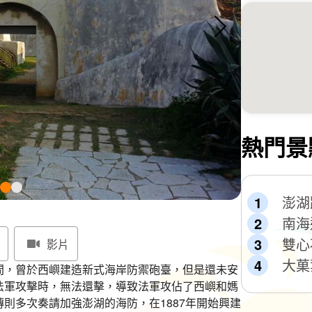
熱門景
澎湖
南海
雙心
影片
大菓
間，曾於西嶼建造新式海岸防禦砲臺，但是還未安
法軍攻擊時，無法還擊，導致法軍攻佔了西嶼和媽
則多次奏請加強澎湖的海防，在1887年開始興建