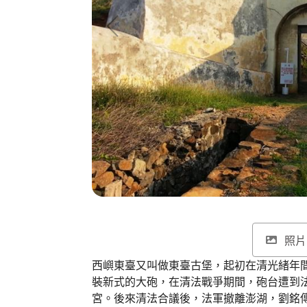
照片
西嶼東臺又叫做東臺古堡，起初在清光緒年
裝新式的大砲，在清法戰爭期間，砲台遭到
宮。後來清法合議後，法軍撤離澎湖，劉銘傳