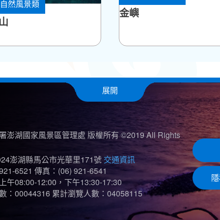
自然風景類
鄉
金嶼
山
展開
澎湖國家風景區管理處 版權所有 ©2019 All Rights
024澎湖縣馬公市光華里171號
交通資訊
921-6521
傳真：(06) 921-6541
隱
08:00-12:00，下午13:30-17:30
：00044316
累計瀏覽人數：04058115