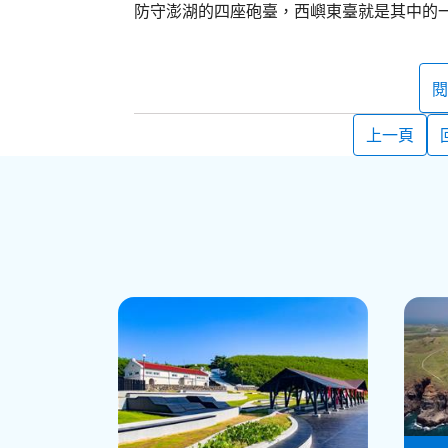
防守澎湖的四座砲臺，西嶼東臺就是其中的
甲午戰爭隔年三月，日軍進攻澎湖，西嶼砲
期，日軍繼續使用西嶼東砲臺，並且增添了
閱
東臺由國軍接管，增建了幾間營舍。直到19
撤離，但是西嶼東臺則到1991年指定為國定
上一頁
移交給澎湖縣政府。
西嶼東臺的配置略呈方形，外堡門額上有劉
壕溝做為緩衝，砲臺主體為磚石混合，牆體
位之外，還設有圓拱形穹窿構造的官廳、大
規模雖然比西嶼西臺小，但是仍為重要的海