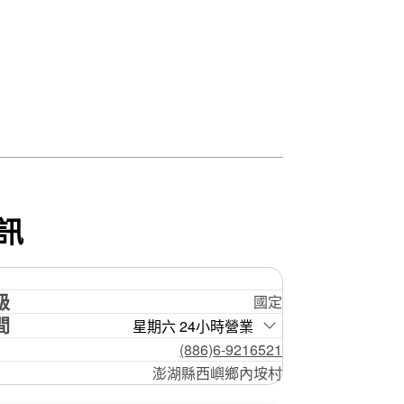
訊
級
國定
間
星期六 24小時營業
(886)6-9216521
澎湖縣西嶼鄉內垵村