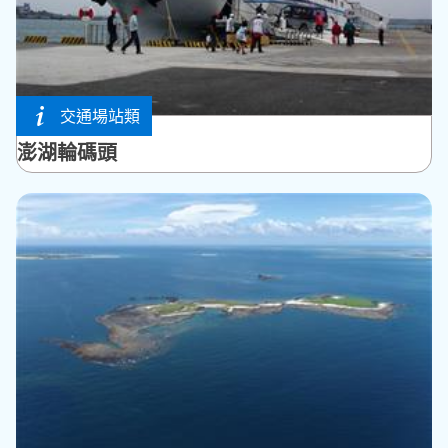
交通場站類
馬公市
澎湖輪碼頭