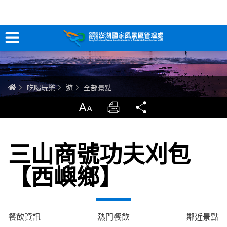
全部景點
跳
到
主
要
訊息專區
內
容
關於澎湖
首頁
吃喝玩樂
遊
全部景點
吃喝玩樂
放大
列印
分享
服務專區
三山商號功夫刈包
智慧觀光情報站
【西嶼鄉】
永續旅遊
網站導覽
兒童版
餐飲資訊
熱門餐飲
鄰近景點