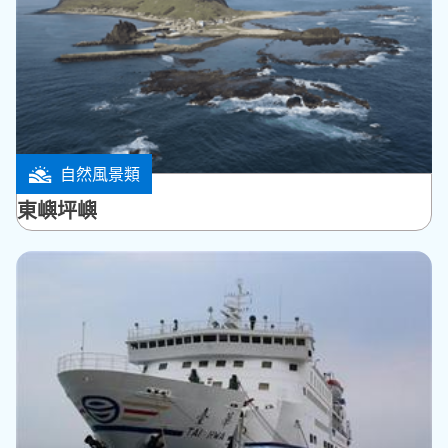
自然風景類
望安鄉
東嶼坪嶼