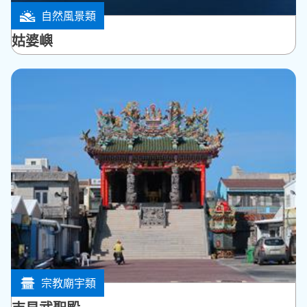
自然風景類
白沙鄉
姑婆嶼
宗教廟宇類
白沙鄉