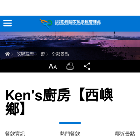
全部景點
跳
到
主
要
訊息專區
內
容
關於澎湖
首頁
吃喝玩樂
遊
全部景點
吃喝玩樂
放大
列印
分享
服務專區
Ken's廚房【西嶼
智慧觀光情報站
鄉】
永續旅遊
網站導覽
兒童版
餐飲資訊
熱門餐飲
鄰近景點