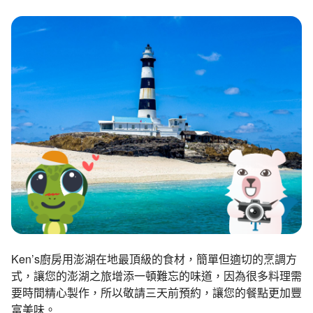
環境教育網
行政資訊網
RSS
臉書粉絲團
首長信箱
English
日本語
Tiếng Việt
ไทย
Bahasa indonesia
Ken’s廚房用澎湖在地最頂級的食材，簡單但適切的烹調方
式，讓您的澎湖之旅增添一頓難忘的味道，因為很多料理需
要時間精心製作，所以敬請三天前預約，讓您的餐點更加豐
富美味。