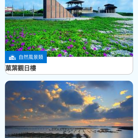
自然風景類
湖西鄉
菓葉觀日樓