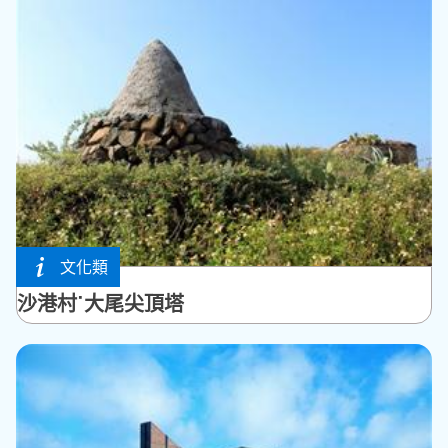
文化類
湖西鄉
沙港村˙大尾尖頂塔