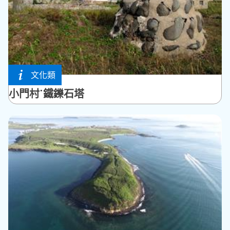
文化類
西嶼鄉
小門村˙鐵鑠石塔