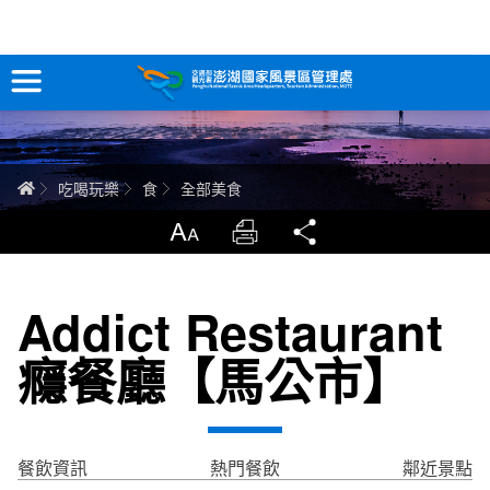
全部美食
跳
到
主
要
訊息專區
內
容
關於澎湖
首頁
吃喝玩樂
食
全部美食
吃喝玩樂
放大
列印
分享
服務專區
Addict Restaurant
智慧觀光情報站
癮餐廳【馬公市】
永續旅遊
網站導覽
兒童版
餐飲資訊
熱門餐飲
鄰近景點