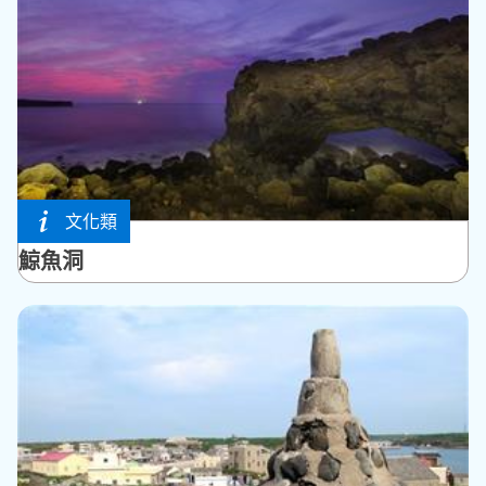
文化類
西嶼鄉
鯨魚洞