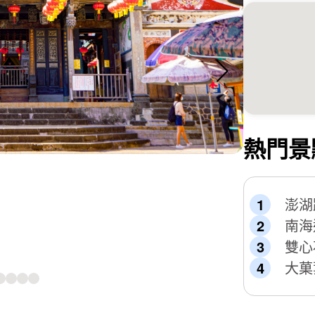
熱門景
澎湖
南海
雙心
大菓