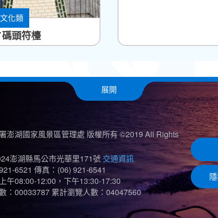
文化類
鄉
˙碼頭符檯
展開
澎湖國家風景區管理處 版權所有 ©2019 All Rights
024澎湖縣馬公市光華里171號
交通資訊
921-6521
傳真：(06) 921-6541
隱
08:00-12:00，下午13:30-17:30
：00033787
累計瀏覽人數：04047560