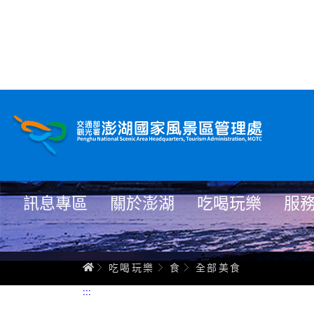
全部美食
跳
到
主
要
內
容
訊息專區
關於澎湖
吃喝玩樂
服
首頁
吃喝玩樂
食
全部美食
:::