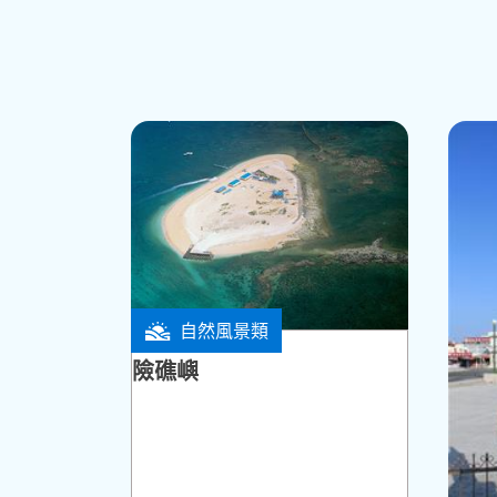
追星景點
具有四百多年歷史的澎湖天后宮，是澎湖最
人員在外景開拍前或拍攝中遇到狀況，前來
而解，非常靈驗。金曲歌后詹雅雯的人生公
戀歌」MV中可以看到澎湖天后宮古樸脫俗
自然風景類
白沙鄉
險礁嶼