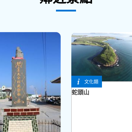
早的一間廟宇，為了拍攝取景過程順利，許多劇組
這裡焚香祭禱，祈求媽祖保佑，據說問題皆可迎刃
路專輯，專輯MV全部在澎湖拍攝的，其中「澎湖
的外觀外，並可欣賞雕刻十分精細的木雕作品。
文化類
馬公市
蛇頭山