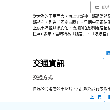
照片
對大海的子民而言，海上守護神－媽祖當然
媽祖廟，列為「國定古蹟」。早期中國福建
上供奉媽祖以求庇佑，後期則在澎湖定居後
民400多年，當時稱為「娘宮」、「娘娘宮
連船渡口也稱為「媽祖宮」，再簡稱「媽宮
筆劃少、易辨識，日本人在日軍未佔領台、
後旋即於1901年在澎湖設置了馬公要港部
閱
於西元1920年把「媽宮澳」改為「馬公街
交通資訊
天后宮不僅是馬公的地標，更為澎湖的精神
后宮共分為前（山川殿）、正、後三殿，左
交通方式
栩栩如生的神態，儘管年久褪色，仍能感受
斗拱，用來支撐樑柱與屋頂，宮內還可見到
自馬公商港或公車總站，沿民族路步行或趨
上雕刻的題材以四季吉祥圖騰為主，象徵四
上一頁
藝的上層精品。