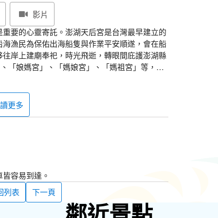
影片
是重要的心靈寄託。澎湖天后宮是台灣最早建立的
沿海漁民為保佑出海船隻與作業平安順遂，會在船
移往岸上建廟奉祀，時光飛逝，轉眼間庇護澎湖縣
」、「娘媽宮」、「媽娘宮」、「媽祖宮」等，就
」。由於「媽宮」與「馬公」在日語是諧音，馬公
澎之前，軍事地圖上就已經標示著馬公。日軍領台
，但行政區域仍維持清朝的「媽宮澳」名稱。之後才
讀更多
」，正式成為馬公地名的由來。
象徵，不僅歷史悠久，其建築特色也令人玩味。天
右各有一護龍。山川殿的廟名額上巧雕三龍盤護，
當時精工巧琢。前後進的樑柱上，尚有獅座、各式
人物鑿花如「趙子龍單騎救主」等故事。正殿屏門
車皆容易到達。
季平安、福壽綿長，手法相當精緻，可說是木匠工
回列表
下一頁
鄰近景點