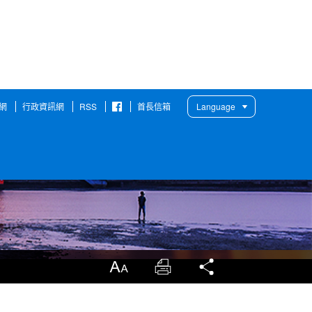
網
行政資訊網
RSS
首長信箱
Language
臉
書
粉
絲
團
放大
列印
分享