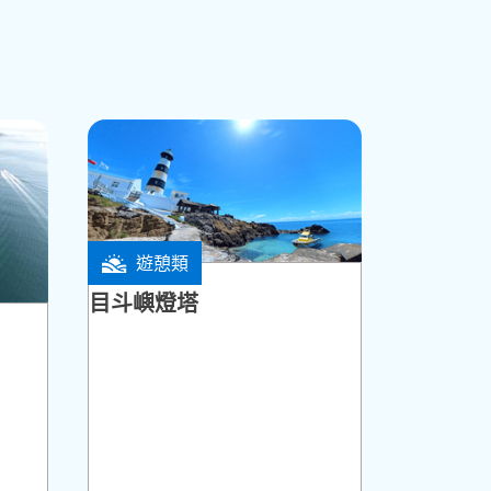
遊憩類
白沙鄉
目斗嶼燈塔