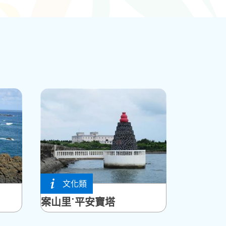
文化類
馬公市
案山里˙平安寶塔