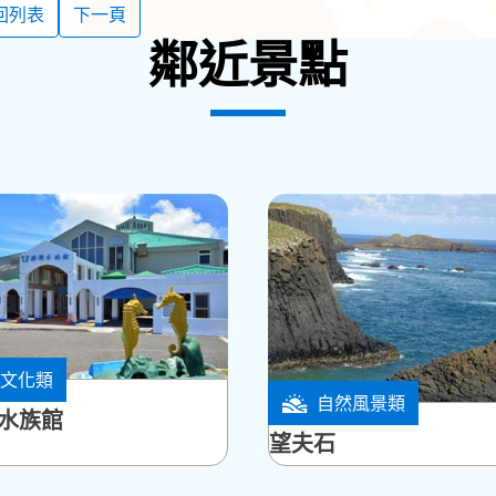
回列表
下一頁
鄰近景點
文化類
鄉
自然風景類
七美鄉
水族館
望夫石