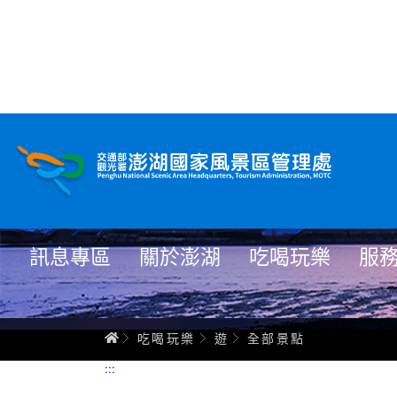
全部景點
跳
到
主
要
內
容
訊息專區
關於澎湖
吃喝玩樂
服
首頁
吃喝玩樂
遊
全部景點
:::