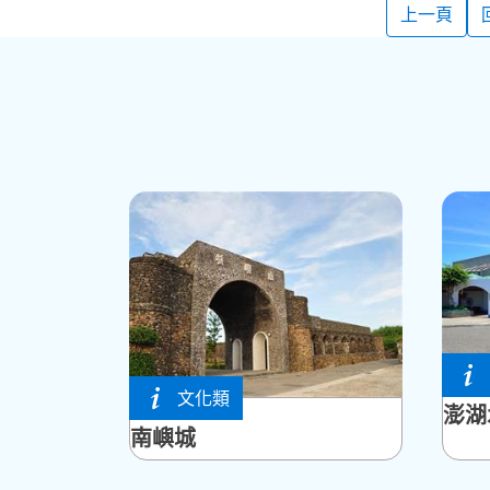
上一頁
白沙
文化類
七美鄉
澎湖
南嶼城