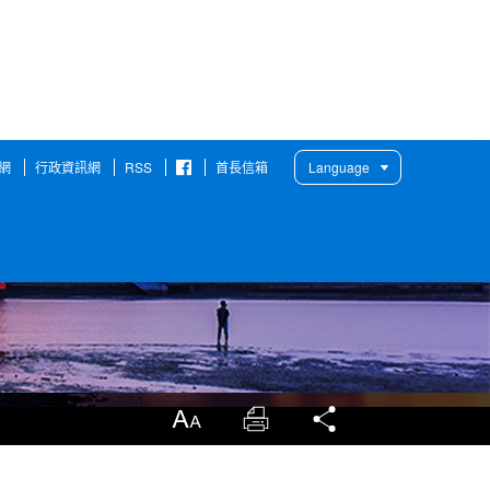
網
行政資訊網
RSS
首長信箱
Language
臉
書
粉
絲
團
放大
列印
分享