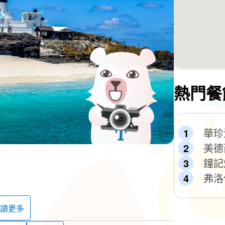
熱門餐
華珍
美德
鐘記
弗洛
讀更多