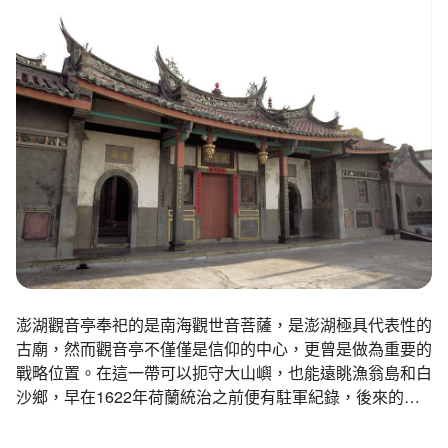
環境教育網
行政資訊網
RSS
臉書粉絲團
首長信箱
English
日本語
Tiếng Việt
ไทย
Bahasa indonesia
澎湖觀音亭奉祀的是南海觀世音菩薩，是澎湖極具代表性的
古廟，然而觀音亭不僅僅是信仰的中心，更曾是做為重要的
戰略位置。在這一帶可以扼守大山嶼，也能遠眺漁翁島和白
沙鄉，早在1622年荷蘭統治之前便有駐軍紀錄，後來的明
鄭、清領時期也沿用這樣的軍事配置。