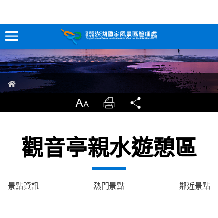
無標題
跳
到
主
要
訊息專區
內
容
關於澎湖
首頁
吃喝玩樂
放大
列印
分享
服務專區
觀音亭親水遊憩區
智慧觀光情報站
永續旅遊
景點資訊
熱門景點
鄰近景點
網站導覽
兒童版