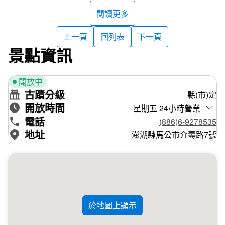
具今有三百多年歷史的觀音亭歷經了多次的修建，最初興建
閱讀更多
於1696年，古鐘亭的古鐘也是此時建置，不過在1885年清
法戰爭時一度被損毀，廟內文物和兩尊觀音像、十八羅漢像
上一頁
回列表
下一頁
等全被掠奪。後來1891年澎湖水師鎮總兵吳宏洛捐銀兩重
景點資訊
建。1923年，日治時期澎湖新廳舍落成時，原先在澎湖廳
總鎮署衙前糯米材質的獅子也移到這裡，1959年重修的時
開放中
候，則增建了左邊的望潮亭，可以欣賞台灣海峽的潮起潮落
古蹟分級
縣(市)定
及台灣八景之一的西嶼落霞。
開放時間
星期五 24小時營業
現在的觀音亭休憩園區，更新建了親水游憩區、國際風帆比
電話
(886)6-9278535
賽中心、兒童遊樂場等運動休閒設施，成為居民、遊客熱門
地址
澎湖縣馬公市介壽路7號
的戲水地點和休閒場所。
於地圖上顯示