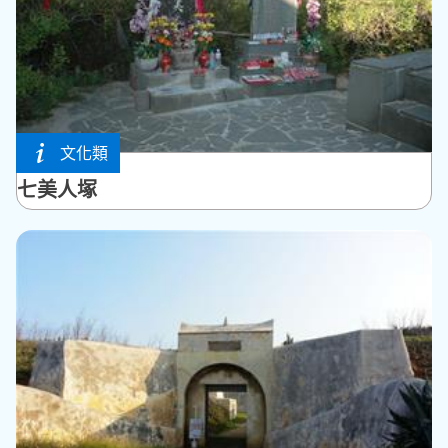
文化類
七美鄉
七美人塚