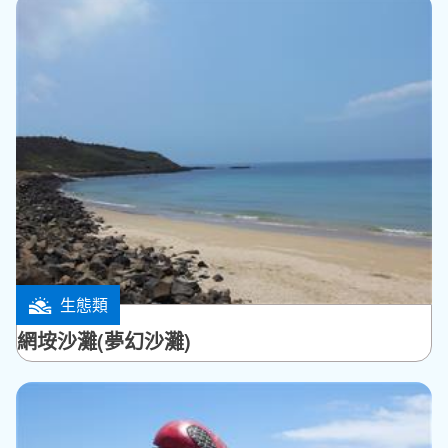
生態類
西嶼鄉
網垵沙灘(夢幻沙灘)