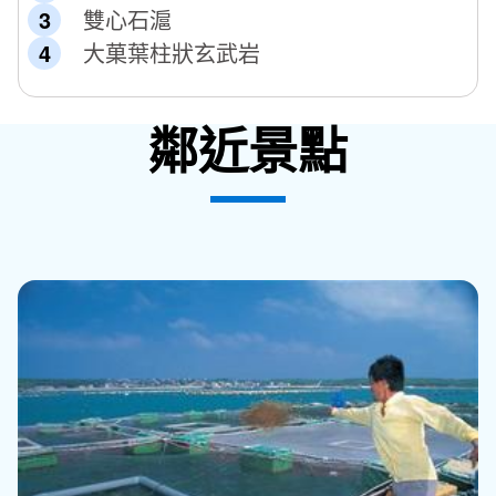
雙心石滬
大菓葉柱狀玄武岩
鄰近景點