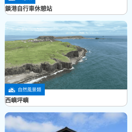
馬公市
鎖港自行車休憩站
自然風景類
望安鄉
西嶼坪嶼