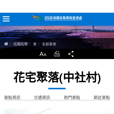
全部美食
跳
到
主
要
訊息專區
內
容
關於澎湖
首頁
吃喝玩樂
食
全部美食
吃喝玩樂
放大
列印
分享
服務專區
花宅聚落(中社村)
智慧觀光情報站
永續旅遊
景點資訊
交通資訊
熱門景點
鄰近景點
網站導覽
兒童版