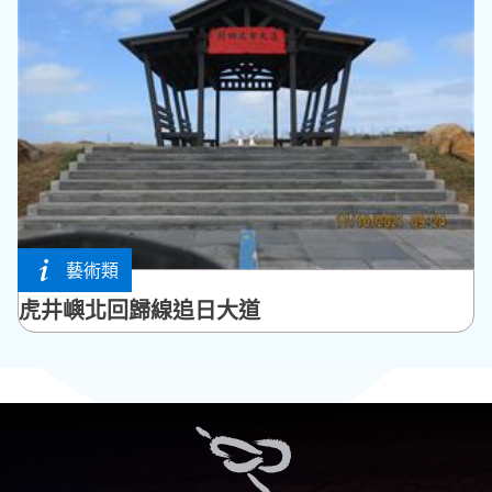
藝術類
馬公市
虎井嶼北回歸線追日大道