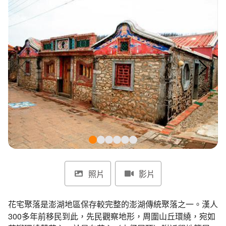
環境教育網
行政資訊網
RSS
臉書粉絲團
首長信箱
English
日本語
Tiếng Việt
ไทย
Bahasa indonesia
照片
影片
花宅聚落是澎湖地區保存較完整的澎湖傳統聚落之一。漢人
300多年前移民到此，先民觀察地形，周圍山丘環繞，宛如