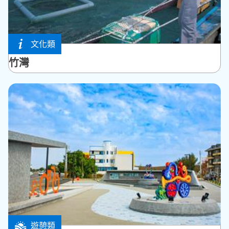
文化類
西嶼鄉
竹灣
遊憩類