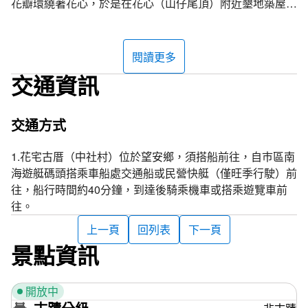
花瓣環繞著花心，於是在花心（山仔尾頂）附近墾地築屋，
因此名為「花宅」。地理位置在望安鄉本島四個村落的中
央，而更名為「中社」村。由於在地人口外流，古厝日見頹
圮，花宅鄉親於民國94年成立「台灣花宅聚落古厝保存協
閱讀更多
會」，以喚起政府的重視。之後經澎湖縣政府公告為「望安
交通資訊
花宅聚落」並進一步向文建會申請登入為「重要聚落」，目
前刻正研擬再發展計畫中。
交通方式
在花宅的古厝群中，最顯眼的莫過於曾家古厝其書卷造型的
窗戶，像極微軟的註冊商標，還有紅磚裸砌成「曾」字型的
1.花宅古厝（中社村）位於望安鄉，須搭船前往，自巿區南
窗櫺，如同開機的通關密碼般趣味。這是曾家子孫集資自費
海遊艇碼頭搭乘車船處交通船或民營快艇（僅旺季行駛）前
按原貌修護而成，保存先人產業令人敬佩。
往，船行時間約40分鐘，到達後騎乘機車或搭乘遊覽車前
往。
追星景點
上一頁
回列表
下一頁
『往回看 青春的腳步不遠 往前看 人生的風味更香眺望生命
景點資訊
的真相』─「
伯朗咖啡 澎湖篇
」廣告片。
鋼琴聲伴隨著孩童的笑聲，光影與舞者的舞步交錯，風車、
古厝、綠樹與天人菊，青春的爽朗笑聲與靦腆笑容、歷史印
開放中
刻的斑駁石牆與古厝，碧海、藍天、紅花、白浪，都是澎湖