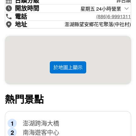
古蹟分級
非古蹟
的顏色。廣告片「
Canon EOS 650D -澎湖篇
」的光影巷弄
開放時間
星期五 24小時營業
及古厝的文字窗，看來，這是攝影者最愛的獵取畫面之一。
電話
(886)6-9991311
地址
澎湖縣望安鄉花宅聚落(中社村)
於地圖上顯示
熱門景點
澎湖跨海大橋
南海遊客中心