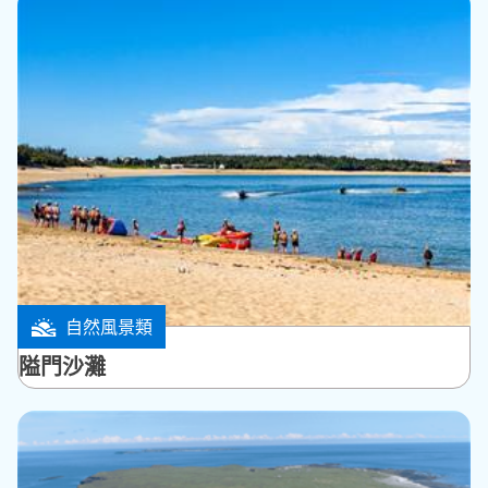
自然風景類
湖西鄉
隘門沙灘