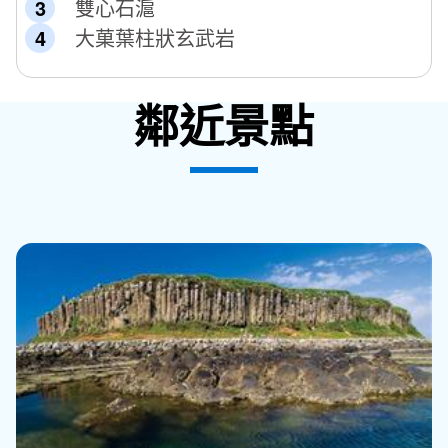
雙心石滬
大菓葉柱狀玄武岩
鄰近景點