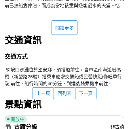
前已無船隻停泊，而成為當地孩童與遊客戲水的天堂。恬靜
與清澈海水、金亮沙子，網垵口之沙灘與夜之美，像個詩人
或戀人。若想體驗網垵口沙灘的美景，非得在望安住上一晚
不可，也因為此海域之海水色調一日數變，因此被戲稱為
閱讀更多
「調酒海灘」。
交通資訊
玩家秘笈
網垵口沙灘早期為望安傳統最大的漁船泊靠區，目前除可戲
交通方式
水、游泳、賞景、聽濤及觀星外，牽罟活動亦為遊客最佳的
選擇。
網垵口沙灘位於望安鄉，須搭船前往，自巿區南海遊艇碼
頭（新營路25號）搭乘車船處交通船或民營快艇(僅旺季行
駛)前往，船行時間約40分鐘，到達後騎乘機車前往。
上一頁
回列表
下一頁
景點資訊
開放中
古蹟分級
非古蹟