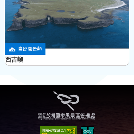
自然風景類
望安鄉
西吉嶼