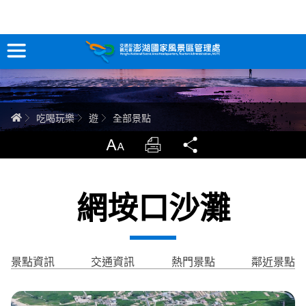
全部景點
跳
到
主
要
訊息專區
內
容
關於澎湖
首頁
吃喝玩樂
遊
全部景點
吃喝玩樂
放大
列印
分享
服務專區
網垵口沙灘
智慧觀光情報站
永續旅遊
景點資訊
交通資訊
熱門景點
鄰近景點
網站導覽
兒童版