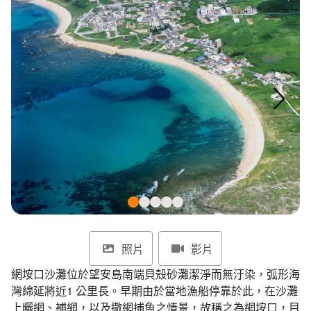
環境教育網
行政資訊網
RSS
臉書粉絲團
首長信箱
English
日本語
Tiếng Việt
ไทย
Bahasa indonesia
照片
影片
網垵口沙灘位於望安島南端貝殼砂灘潔淨而無汙染，弧形海
灣綿延將近1 公里長。早期由於當地漁船停靠於此，在沙灘
上曬網、補網，以及撒網捕魚之情景，故稱之為網垵口，目