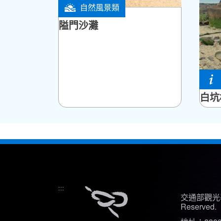
自然風景類
湖西鄉
隘門沙灘
湖西
白坑
:::
交通部觀光署
Reserved.