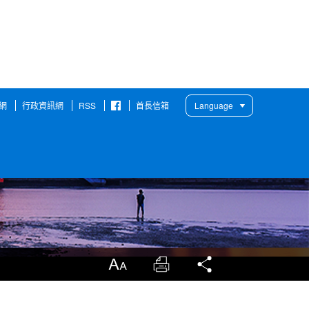
網
行政資訊網
RSS
首長信箱
Language
臉
書
粉
絲
團
放大
列印
分享