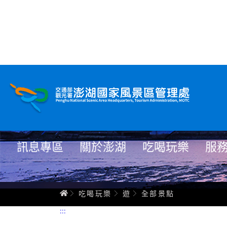
全部景點
跳
到
主
要
內
容
訊息專區
關於澎湖
吃喝玩樂
服
首頁
吃喝玩樂
遊
全部景點
:::