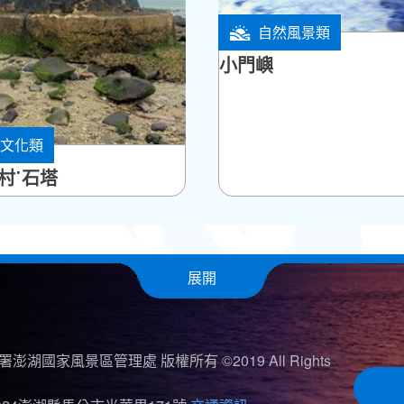
自然風景類
西嶼鄉
小門嶼
文化類
鄉
村˙石塔
展開
澎湖國家風景區管理處 版權所有 ©2019 All Rights