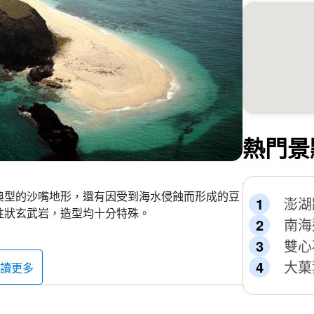
熱門景
典型的沙嘴地形，還有因受到海水侵蝕而形成的豆
澎湖
柱狀玄武岩，造型均十分特殊。
南海
雙心
大菓
讀更多