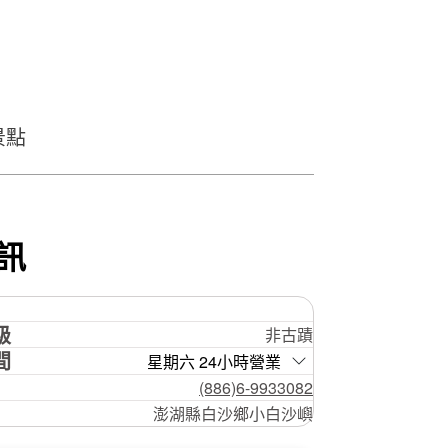
景點
訊
級
非古蹟
間
星期六 24小時營業
(886)6-9933082
澎湖縣白沙鄉小白沙嶼