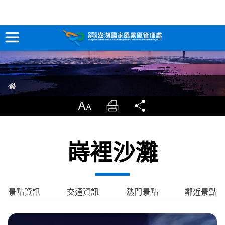
無標題
跳
到
主
要
訊息專區
內
容
關於澎湖
首頁
吃喝玩樂
放大
列印
分享
服務專區
嵵裡沙灘
智慧觀光情報站
永續旅遊
景點資訊
交通資訊
熱門景點
鄰近景點
網站導覽
兒童版