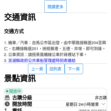
大的海水浴場，景色可媲美夏威夷的威基基海灘(Waikiki)。
閱讀更多
交通資訊
嵵裡沙灘綿延1公里餘，並有風積砂丘景觀，海域平緩，海
水湛藍，是澎湖本島天然條件最優的海濱浴場。走在由珊瑚
和貝殼沙構成的海灘上，或享受日光浴，或戲水弄潮，或露
交通方式
營野炊，誠為渡假一遊，偷得浮生半日閒的最適當場所。
1. 機車／汽車：自馬公巿區出發，由中華路接縣道204至興
玩家秘笈
仁，右轉接縣道201，途經鎖港、五德、井垵，即可到達。
西邊沙灘上一沙丘陡坡俗稱「白馬坡」，可挑戰腳力攀爬。
2. 公車資訊：請搭乘風櫃線公車於嵵裡站下車。
嵵裡沙灘可從事傳統的牽罟活動，體驗豐富的漁村生活！
3.
澎湖縣政府公共車船管理處時刻表連結
上一頁
回列表
下一頁
追星資訊
景點資訊
2012年電視劇「
陽光正藍
」（Loves In Penghu），全劇於
澎湖拍攝，主要的場景－嵵裡沙灘，現在仍保留了拍片時使
用的船隻，嵵裡海天一色的景象讓導演梁修身，特別帶了整
開放中
個劇組到澎湖來拍攝。「陽光正藍」由陳博正、張瓊姿、梁
古蹟分級
非古蹟
赫群、白歆惠、趙駿亞、趙世蓉、是元介主演。劇情敘述老
開放時間
星期日 24小時營業
船長反對博奕產業進入澎湖的故事。
電話
(886)6-9216521