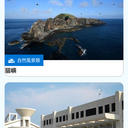
自然風景類
望安鄉
貓嶼