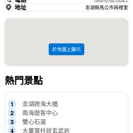
除了之外，美美的「
Canon EOS 650D -澎湖篇
」廣告影
地址
澎湖縣馬公市嵵裡里
片，牽罟的地點也是在嵵裡沙灘，來這裡可別忘了也親身來
體驗一下，還可以跟劇中的漁船合影留念哦。
於地圖上顯示
熱門景點
澎湖跨海大橋
南海遊客中心
雙心石滬
大菓葉柱狀玄武岩