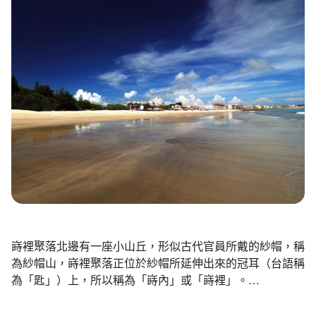
環境教育網
行政資訊網
RSS
臉書粉絲團
首長信箱
English
日本語
Tiếng Việt
ไทย
Bahasa indonesia
嵵裡聚落北邊有一座小山丘，形似古代官員所戴的紗帽，稱
為紗帽山，嵵裡聚落正位於紗帽所延伸出來的冠耳（台語稱
為「匙」）上，所以稱為「嵵內」或「嵵裡」。
嵵裡南邊濱臨大海，有一片由珊瑚及貝殼碎片所組成的白色
沙灘。早期是居民牽網捕魚的漁場，也曾一度發展為本縣最