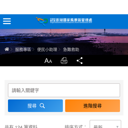
急難救助
跳
到
主
要
訊息專區
內
容
關於澎湖
首頁
服務專區
便民小助理
急難救助
吃喝玩樂
放大
列印
分享
服務專區
關鍵字
智慧觀光情報站
永續旅遊
進階搜尋
網站導覽
兒童版
共有
124
筆資料
排序方式：