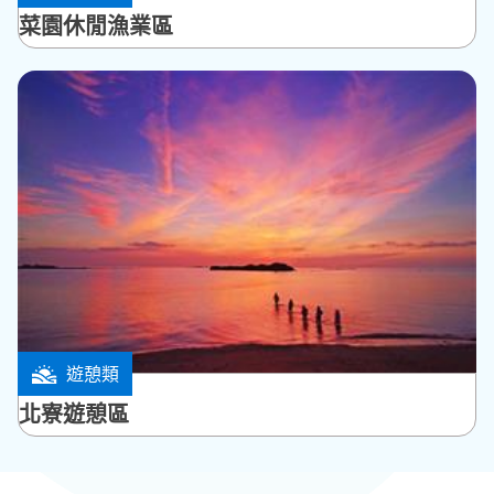
菜園休閒漁業區
遊憩類
湖西鄉
北寮遊憩區