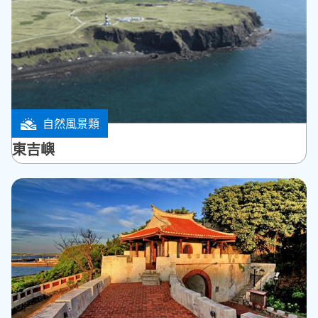
自然風景類
望安鄉
東吉嶼