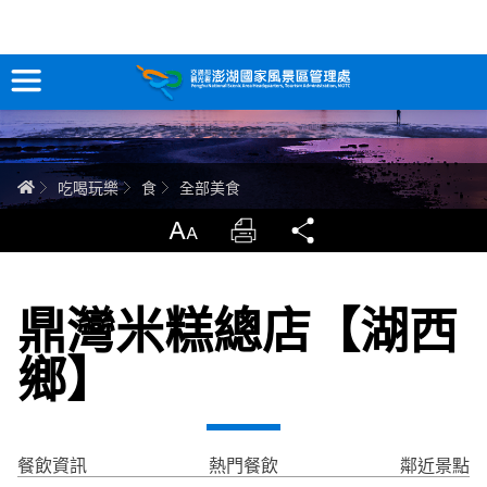
全部美食
跳
到
主
要
訊息專區
內
容
關於澎湖
首頁
吃喝玩樂
食
全部美食
吃喝玩樂
放大
列印
分享
服務專區
鼎灣米糕總店【湖西
智慧觀光情報站
鄉】
永續旅遊
網站導覽
兒童版
餐飲資訊
熱門餐飲
鄰近景點