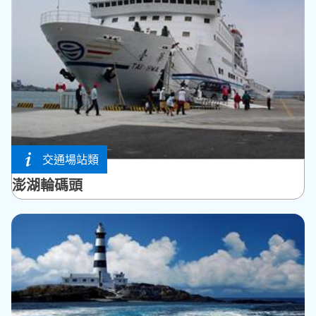
交通場站類
馬公市
澎湖輪碼頭