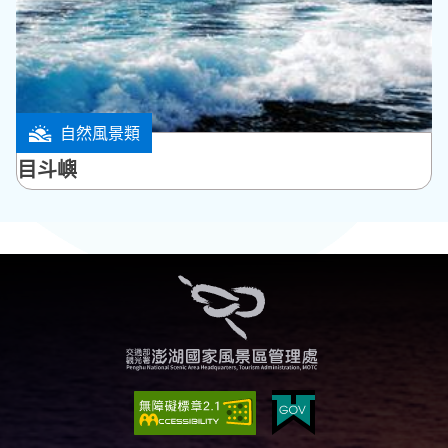
自然風景類
白沙鄉
目斗嶼