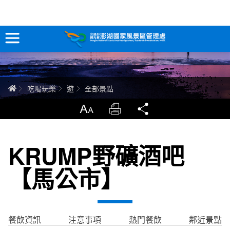
全部景點
跳
到
主
要
訊息專區
內
容
關於澎湖
首頁
吃喝玩樂
遊
全部景點
吃喝玩樂
放大
列印
分享
服務專區
KRUMP野礦酒吧
智慧觀光情報站
【馬公市】
永續旅遊
網站導覽
兒童版
餐飲資訊
注意事項
熱門餐飲
鄰近景點