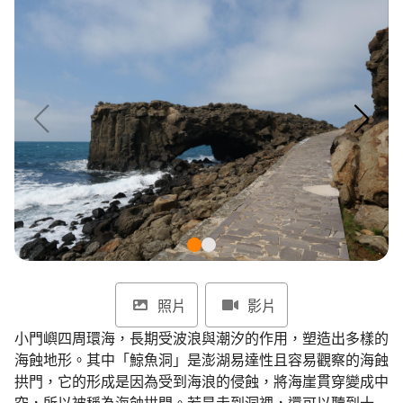
環境教育網
行政資訊網
RSS
臉書粉絲團
首長信箱
English
日本語
Tiếng Việt
ไทย
Bahasa indonesia
照片
影片
小門嶼四周環海，長期受波浪與潮汐的作用，塑造出多樣的
海蝕地形。其中「鯨魚洞」是澎湖易達性且容易觀察的海蝕
拱門，它的形成是因為受到海浪的侵蝕，將海崖貫穿變成中
空，所以被稱為海蝕拱門。若是走到洞裡，還可以聽到十分