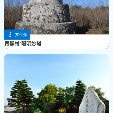
文化類
湖西鄉
青螺村˙陽明妙塔