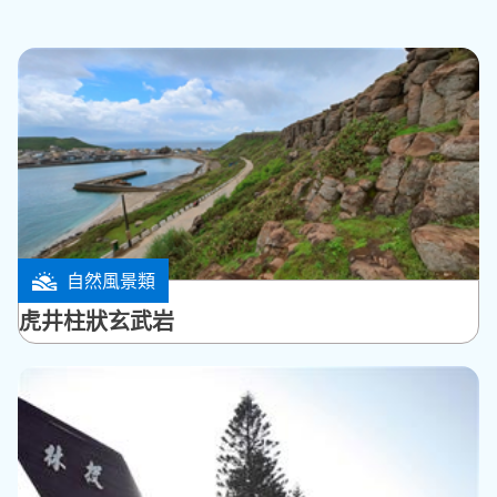
自然風景類
馬公市
虎井柱狀玄武岩