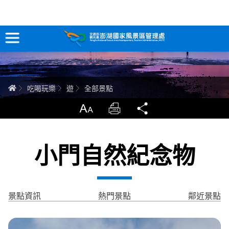
全部景點
跳
到
主
要
訊息專區
內
容
關於澎湖
首頁
吃喝玩樂
遊
全部景點
吃喝玩樂
放大
列印
分享
服務專區
小門自然紀念物
智慧觀光情報站
永續旅遊
景點資訊
熱門景點
鄰近景點
網站導覽
兒童版