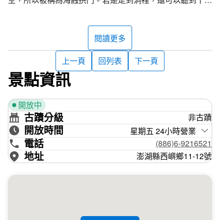
震撼的海濤聲。
另在環島步道旁的岩壁有露出明顯且完整的岩層，從上而下
閱讀更多
是矽質玄武岩柱狀節理、泥煤層、粉砂岩層與硫磺層，這就
是「火山口湖遺跡」。和鯨魚洞一樣俱備稀有性和特殊性，
上一頁
回列表
下一頁
都是認識海蝕演進過程與地質演化的最佳實地教材，因此同
景點資訊
時被公告為小門自然紀念物。
開放中
小門地區著名的還有「小門嶼層」，由地質年代分析可以分
古蹟分級
非古蹟
為上下兩層，上層為殼灰岩，是由生物介殼遺骸、石英粒及
開放時間
微小有孔蟲膠結而成，下層是鐵質石英砂岩或砂泥岩互層，
星期五 24小時營業
是經由風化作用而露出清楚的岩層，因為這樣的地質特色以
電話
(886)6-9216521
小門地區顯露的最為完整，因此命名為「小門嶼層」。
地址
澎湖縣西嶼鄉11-12號