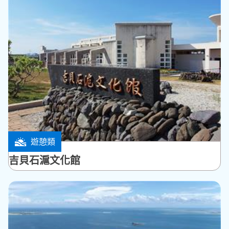
遊憩類
白沙鄉
吉貝石滬文化館