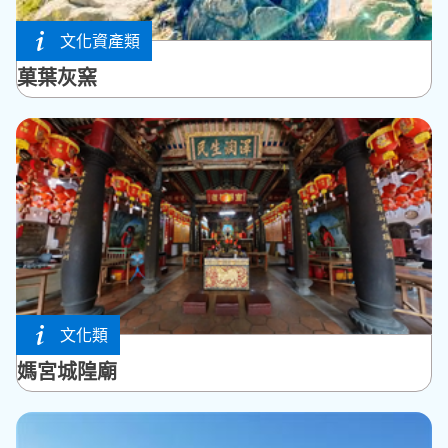
文化資產類
湖西鄉
菓葉灰窯
文化類
馬公市
媽宮城隍廟