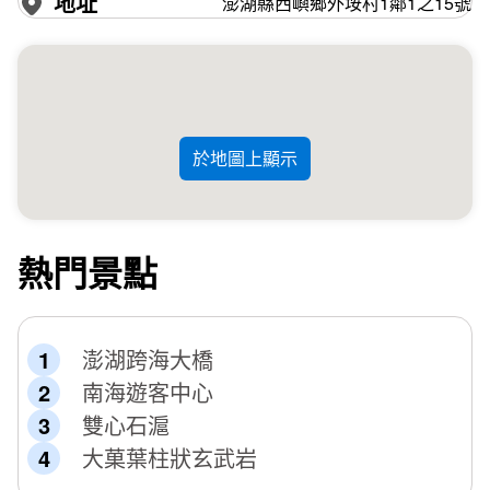
地址
澎湖縣西嶼鄉外垵村1鄰1之15號
於地圖上顯示
熱門景點
澎湖跨海大橋
南海遊客中心
雙心石滬
大菓葉柱狀玄武岩