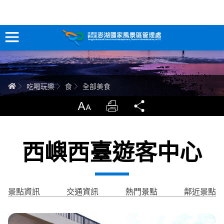
全部美食
跳
到
主
要
訊息專區
內
容
關於澎湖
首頁
吃喝玩樂
食
全部美食
吃喝玩樂
放大
列印
分享
服務專區
西嶼西臺遊客中心
智慧觀光情報站
永續旅遊
景點資訊
交通資訊
熱門景點
鄰近景點
網站導覽
兒童版