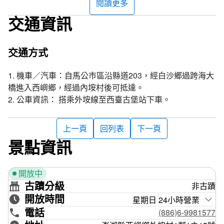
閱讀更多
交通資訊
交通方式
1. 機車／汽車：自馬公巿區沿縣道203，經白沙鄉過跨海大
橋進入西嶼鄉，經過內垵村後可抵達。
2. 公車資訊： 搭乘外垵線至西臺古堡站下車。
上一頁
回列表
下一頁
景點資訊
開放中
古蹟分級
非古蹟
開放時間
星期日 24小時營業
電話
(886)6-9981577