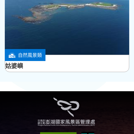
自然風景類
白沙鄉
姑婆嶼