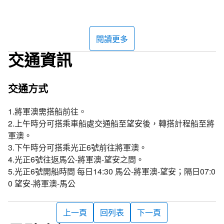
和望安島只相隔一海浬的將軍澳嶼，面積雖然只有望安島五
分之一，人口數卻接近望安本島。將軍澳嶼的居民早年因採
集珊瑚、文石致富，因而十分繁榮，樓房林立，有著與其他
閱讀更多
島嶼不同的港都風情，所以有「小香港」、「小高雄」之
交通資訊
稱。現在的居民多以捕魚維生，在島上的西側有一座將軍廟
和永安宮、天后宮同為村民信仰中心，三座宮廟從其廟內裝
飾及碑文便可窺見重修、改建都與漁業發展盛衰息息相關的
交通方式
歷史。
1.將軍澳需搭船前往。
將軍澳嶼周邊有許多島嶼，東側海岸有因形狀像船帆而得名
2.上午時分可搭乘車船處交通船至望安後，轉搭計程船至將
的「船帆嶼」，退潮時會與將軍澳嶼相連，是典型的陸連
軍澳。
島，也因此被稱為「將門嶼」。還有像是無人的「忘憂
3.下午時分可搭乘光正6號前往將軍澳。
島」，擁有美麗的珊瑚礁生態，可以在知名的浮潛景點金瓜
4.光正6號往返馬公-將軍澳-望安之間。
仔礁探索海底世界，並體驗在無人島上遠離喧囂的露營！若
5.光正6號開船時間 每日14:30 馬公-將軍澳-望安；隔日07:0
是從將軍澳嶼坐船往南邊則可以抵達生態保護區的頭巾嶼，
0 望安-將軍澳-馬公
它有著一半黃色的火山角礫岩與一半黑色玄武岩的獨特景
觀，在海蝕平台上會看見許多如小水塘的海洋潮池，含養著
上一頁
回列表
下一頁
許多潮間帶的生物，潮池的生態也會隨著漲潮時淹沒潮池而