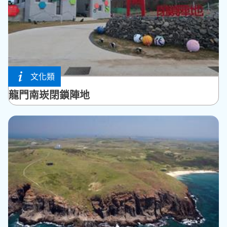
文化類
湖西鄉
龍門南崁閉鎖陣地