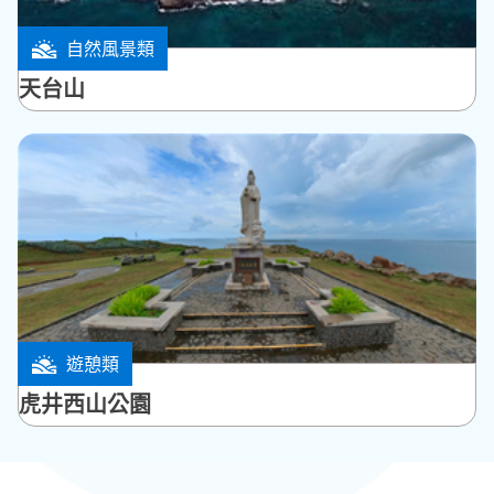
自然風景類
望安鄉
天台山
遊憩類
馬公市
虎井西山公園