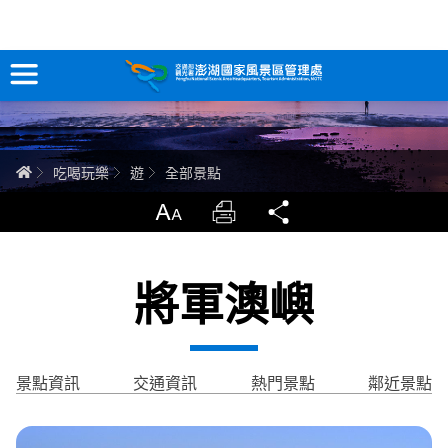
全部景點
跳
到
主
要
訊息專區
內
容
關於澎湖
首頁
吃喝玩樂
遊
全部景點
吃喝玩樂
放大
列印
分享
服務專區
將軍澳嶼
智慧觀光情報站
永續旅遊
景點資訊
交通資訊
熱門景點
鄰近景點
網站導覽
兒童版