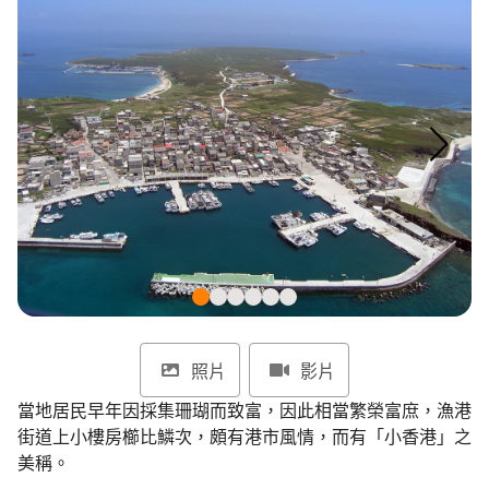
環境教育網
行政資訊網
RSS
臉書粉絲團
首長信箱
English
日本語
Tiếng Việt
ไทย
Bahasa indonesia
照片
影片
當地居民早年因採集珊瑚而致富，因此相當繁榮富庶，漁港
街道上小樓房櫛比鱗次，頗有港市風情，而有「小香港」之
美稱。