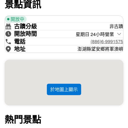
景點資訊
有所改變。除此之外，島上還棲息許多不同種類的燕鷗，像
是鳳頭蒼燕鷗、白眉燕鷗等候鳥都會在此停留，可以以巡航
的方式在遠處觀察這些燕鷗喔！
開放中
古蹟分級
非古蹟
開放時間
星期日 24小時營業
電話
(886)6-9991575
地址
澎湖縣望安鄉將軍澳嶼
於地圖上顯示
熱門景點