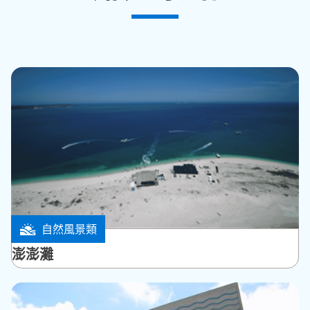
自然風景類
白沙鄉
澎澎灘