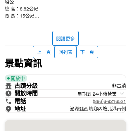
塔公
總 高：8.82公尺
寬 長：15公尺
構建形式：正方形 塔頂飾物：陶缸
塔婆
閱讀更多
總 高：3.83公尺
圓 周 長：11.6公尺
上一頁
回列表
下一頁
構建形式：圓錐形 塔頂飾物：陶甕
景點資訊
自古以來塔公塔婆與塔城保護著內垵村民，不受先天地理環
開放中
境的迫害。先民傳說因北港海中有暗礁，俗稱「海賴礁」與
古蹟分級
非古蹟
礁北的「鱟仔尾」猶如箭矢直射內垵聚落，造成村內居民時
開放時間
常遭受災難。故而建造塔公塔婆，並建造城牆相連擋煞，當
星期五 24小時營業
時相連的城牆與塔婆幾乎一樣高。村落名門望族呂氏有孕在
電話
(886)6-9216521
身，便說：「如產下男嬰就將其命名為塔，以茲紀念。」結
地址
澎湖縣西嶼鄉內垵北港南側
果如其所願產下男嬰，故以「塔」為名，一直流傳至今。
資料來源：內垵村地方耆老口述、部分摘自《澎湖的辟邪祈
福塔》一書