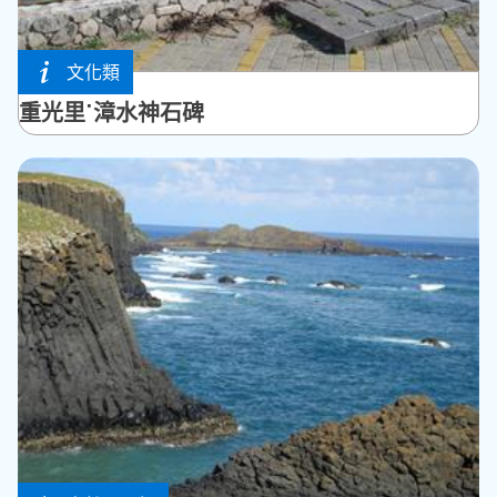
文化類
馬公市
重光里˙漳水神石碑