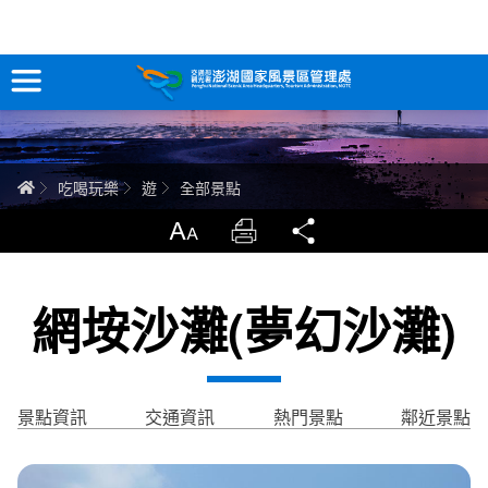
全部景點
跳
到
主
要
訊息專區
內
容
關於澎湖
首頁
吃喝玩樂
遊
全部景點
吃喝玩樂
放大
列印
分享
服務專區
網垵沙灘(夢幻沙灘)
智慧觀光情報站
永續旅遊
景點資訊
交通資訊
熱門景點
鄰近景點
網站導覽
兒童版