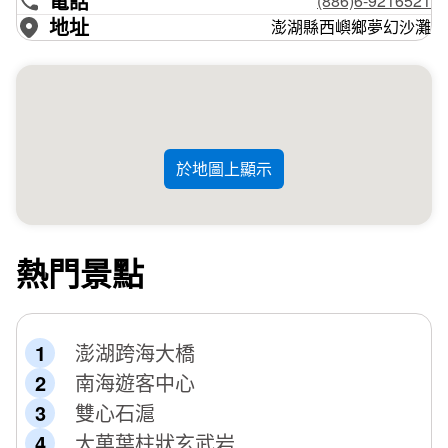
電話
(886)6-9216521
地址
澎湖縣西嶼鄉夢幻沙灘
於地圖上顯示
熱門景點
澎湖跨海大橋
南海遊客中心
雙心石滬
大菓葉柱狀玄武岩