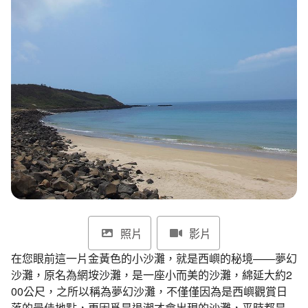
環境教育網
行政資訊網
RSS
臉書粉絲團
首長信箱
English
日本語
Tiếng Việt
ไทย
Bahasa indonesia
照片
影片
在您眼前這一片金黃色的小沙灘，就是西嶼的秘境——夢幻
沙灘，原名為網垵沙灘，是一座小而美的沙灘，綿延大約2
00公尺，之所以稱為夢幻沙灘，不僅僅因為是西嶼觀賞日
落的最佳地點，更因爲是退潮才會出現的沙灘，平時都是在