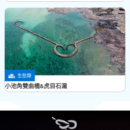
生態類
西嶼鄉
小池角雙曲橋&虎目石滬