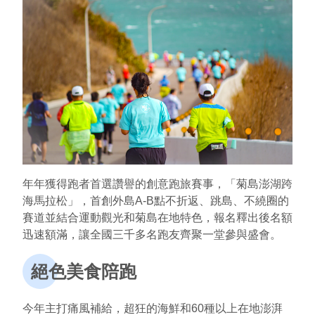
環境教育網
行政資訊網
RSS
臉書粉絲團
首長信箱
English
日本語
Tiếng Việt
ไทย
Bahasa indonesia
年年獲得跑者首選讚譽的創意跑旅賽事，「菊島澎湖跨
海馬拉松」，首創外島A-B點不折返、跳島、不繞圈的
賽道並結合運動觀光和菊島在地特色，報名釋出後名額
迅速額滿，讓全國三千多名跑友齊聚一堂參與盛會。
絕色美食陪跑
今年主打痛風補給，超狂的海鮮和60種以上在地澎湃