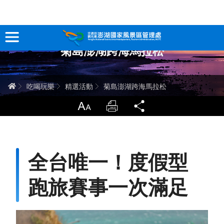
跳
到
主
菊島澎湖跨海馬拉松
要
訊息專區
內
容
關於澎湖
首頁
吃喝玩樂
精選活動
菊島澎湖跨海馬拉松
吃喝玩樂
放大
列印
分享
服務專區
智慧觀光情報站
全台唯一！度假型
永續旅遊
跑旅賽事一次滿足
網站導覽
兒童版