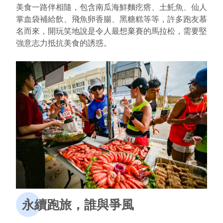
美食一路伴相隨，包含南瓜海鮮麵疙瘩、土魠魚、仙人
掌血袋補給飲、飛魚卵香腸、黑糖糕等等，許多跑友慕
名而來，開玩笑地說是令人最想棄賽的馬拉松，需要堅
強意志力抵抗美食的誘惑。
永續跑旅，誰與爭風