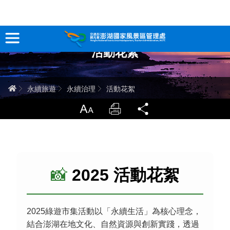
跳
到
主
活動花絮
要
訊息專區
內
容
關於澎湖
首頁
永續旅遊
永續治理
活動花絮
吃喝玩樂
放大
列印
分享
服務專區
智慧觀光情報站
📸
2025 活動花絮
永續旅遊
2025綠遊市集活動以「永續生活」為核心理念，
網站導覽
兒童版
結合澎湖在地文化、自然資源與創新實踐，透過