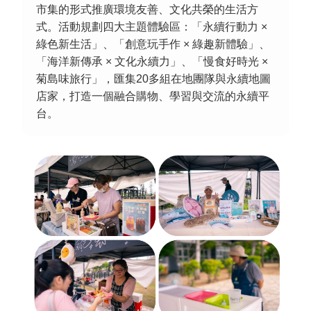
市集的形式推廣環境友善、文化共榮的生活方
環境教育網
行政資訊網
式。活動規劃四大主題體驗區：「永續行動力 ×
綠色新生活」、「創意玩手作 × 綠趣新體驗」、
RSS
臉書粉絲團
「海洋新傳承 × 文化永續力」、「慢食好時光 ×
菊島味旅行」，匯集20多組在地團隊與永續地圖
首長信箱
English
店家，打造一個融合購物、學習與交流的永續平
台。
日本語
Tiếng Việt
ไทย
Bahasa indonesia