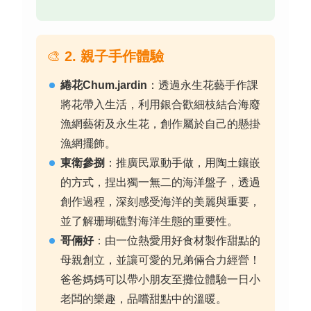
🎨
2. 親子手作體驗
綣花Chum.jardin
：
透過永生花藝手作課
將花帶入生活，利用銀合歡細枝結合海廢
漁網藝術及永生花，創作屬於自己的懸掛
漁網擺飾
。
東衛參捌
：
推廣民眾動手做，用陶土鑲嵌
的方式，捏出獨一無二的海洋盤子，透過
創作過程，深刻感受海洋的美麗與重要，
並了解珊瑚礁對海洋生態的重要性
。
哥倆好
：
由一位熱愛用好食材製作甜點的
母親創立，並讓可愛的兄弟倆合力經營！
爸爸媽媽可以帶小朋友至攤位體驗一日小
老闆的樂趣，品嚐甜點中的溫暖
。