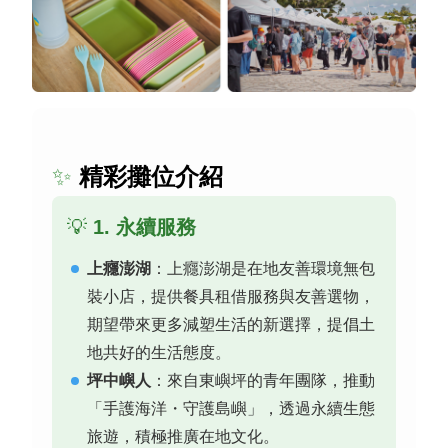
✨
精彩攤位介紹
💡
1. 永續服務
上癮澎湖
：
上癮澎湖是在地友善環境無包
裝小店，提供餐具租借服務與友善選物，
期望帶來更多減塑生活的新選擇，提倡土
地共好的生活態度。
坪中嶼人
：
來自東嶼坪的青年團隊，推動
「手護海洋・守護島嶼」，透過永續生態
旅遊，積極推廣在地文化
。