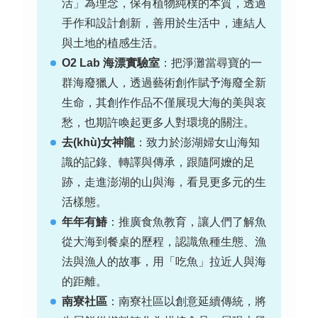
活」為理念，保有植物純樸的本質，透過
手作和設計創新，善用於生活中，連結人
與土地的植感生活
。
O2 Lab 海漂實驗室
：
把淨灘當尋寶的一
群海廢獵人，透過藝術創作賦予海廢全新
生命，其創作作品不僅展現大海的美與哀
愁，也期許喚起更多人對環境的關注
。
去(khù)女神龍
：
致力於澎湖婦女山海知
識的記錄、轉譯與傳承，跟隨阿嬤的足
跡，走進澎湖的山與海，看見更多元的生
活樣態
。
年年有鰆
：
推廣食魚教育，讓人們了解魚
從大海到餐桌的歷程，認識魚種生態、漁
法與漁人的故事，用「吃魚」拉近人與海
的距離
。
南寮社區
：
南寮社區以創意延續傳統，將