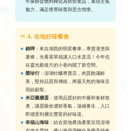
牛屎餅從燃料轉化為烘焙食品，展現古風
魅力，滿足懷舊味蕾與思古情懷
。
🍴
4. 在地好味餐食
錦呷
：
來自湖西的明星餐車，專賣漢堡與
薯條，光看菜單就讓人口水直流！今年也
在靈光殿後方的小巷內開了新空間
。
榮珍行
：
澎湖牡蠣專賣店，肉質飽滿鮮
美，堅持品質與傳統，將最天然的海味呈
現給顧客
。
米亞藥膳蛋
：
使用品質好的中藥和食材熬
煮，讓蛋吸收濃郁香氣，滋補養生，入口
即感受到層次豐富的好味道
。
幸福山海味
：
結合當地農漁產業呈現澎湖
在地古早味，將山海資源轉化為獨具特色