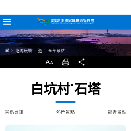
全部景點
跳
到
主
要
訊息專區
內
容
關於澎湖
首頁
吃喝玩樂
遊
全部景點
吃喝玩樂
放大
列印
分享
服務專區
白坑村˙石塔
智慧觀光情報站
永續旅遊
景點資訊
熱門景點
鄰近景點
網站導覽
兒童版