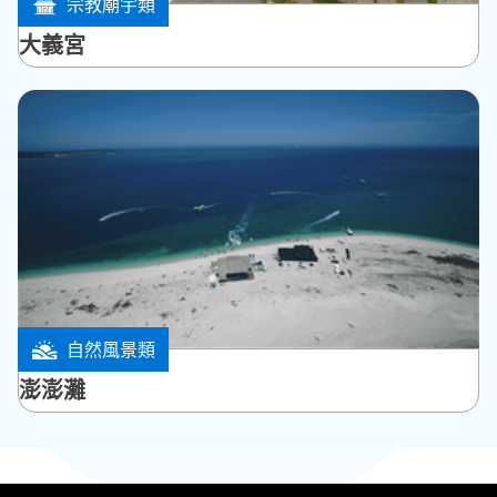
宗教廟宇類
西嶼鄉
大義宮
自然風景類
白沙鄉
澎澎灘