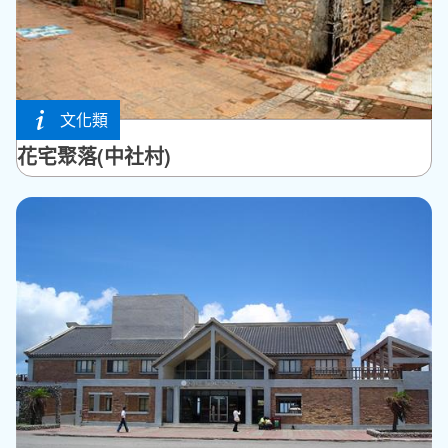
文化類
望安鄉
花宅聚落(中社村)