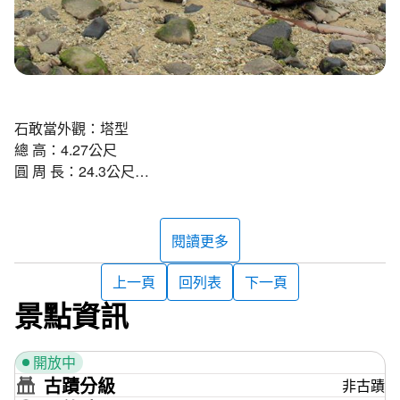
石敢當外觀：塔型
總 高：4.27公尺
圓 周 長：24.3公尺
構建形式：圓錐形
塔頂飾物：石符
白坑石塔為先民認為北方海面的東北季風會直入村莊，是所
閱讀更多
謂的「飛煞」，故安設石塔保衛村平安，而實際安置年代已
不可考。有趣的是白坑石塔是澎湖唯一漆有油漆的石塔，並
上一頁
回列表
下一頁
於塔頂裝有太陽能標識燈，早期附近沒有地標，因此白坑石
景點資訊
塔對於指引附近的船隻航行有很大的作用。於退潮時，可經
由與白坑沙灘之間裸露出砂砱地到達石塔。
開放中
資料來源：白坑村地方耆老口述、部分摘自《澎湖的辟邪祈
古蹟分級
非古蹟
福塔》一書