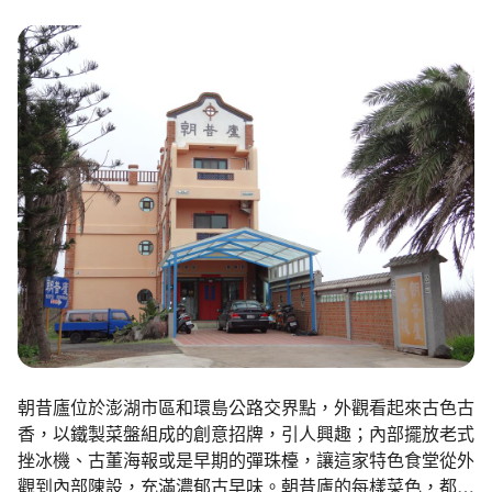
環境教育網
行政資訊網
RSS
臉書粉絲團
首長信箱
English
日本語
Tiếng Việt
ไทย
Bahasa indonesia
朝昔廬位於澎湖市區和環島公路交界點，外觀看起來古色古
香，以鐵製菜盤組成的創意招牌，引人興趣；內部擺放老式
挫冰機、古董海報或是早期的彈珠檯，讓這家特色食堂從外
觀到內部陳設，充滿濃郁古早味。朝昔廬的每樣菜色，都結