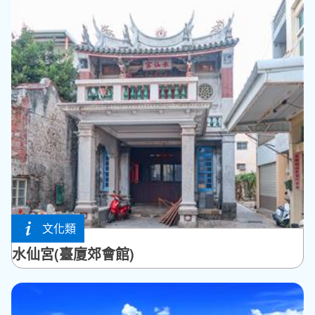
文化類
馬公市
水仙宮(臺廈郊會館)