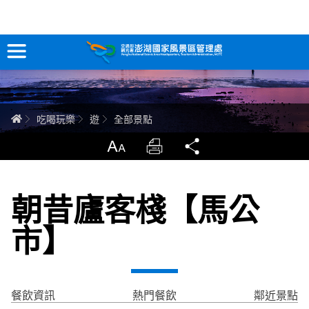
全部景點
跳
到
主
要
訊息專區
內
容
關於澎湖
首頁
吃喝玩樂
遊
全部景點
吃喝玩樂
放大
列印
分享
服務專區
朝昔廬客棧【馬公
智慧觀光情報站
市】
永續旅遊
網站導覽
兒童版
餐飲資訊
熱門餐飲
鄰近景點