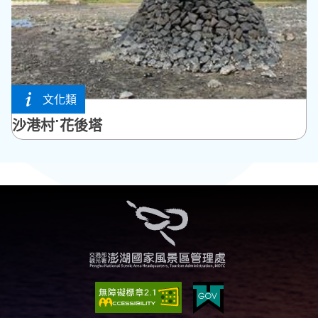
文化類
湖西鄉
沙港村˙花後塔