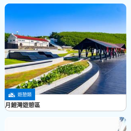
遊憩類
七美鄉
月鯉灣遊憩區