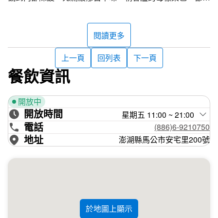
合了當地傳統食材做發揮，加上老闆的創意，打造出獨有的
美味料理，如完美組合了糯米綿密口感和大蛤鮮味的大蛤
米，將糯米包入大蛤內送上桌，讓人忍不住一個接一個吃下
閱讀更多
肚。
上一頁
回列表
下一頁
餐飲資訊
開放中
開放時間
星期五 11:00 ~ 21:00
電話
(886)6-9210750
地址
澎湖縣馬公市安宅里200號
於地圖上顯示