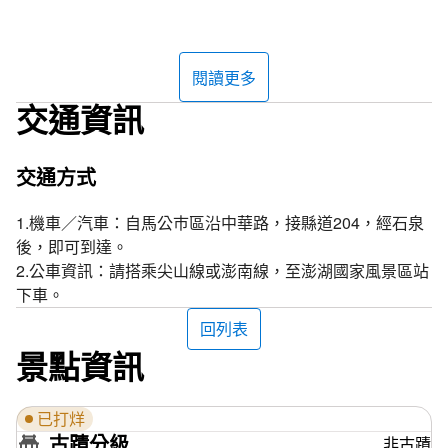
得到滿滿的旅遊資訊後不妨到澎湖遊客中心旁邊的澎湖休憩
1.提供輪椅租借2台、手搖車租借1台
園區散步，園區面積廣達140公頃，包含森林保育區、水源
2.無障礙廁所1間
涵養區、菜園苗圃區和花海景觀區。其中花海景觀區，每年
3.無障礙停車位機車1處、汽車1處
閱讀更多
會依照不同的主題、季節，種植像是矮牽牛花、薰衣草、波
4.無障礙專用席5處
交通資訊
斯菊等多種觀賞性的花草提供民眾欣賞。但其實因為澎湖東
北季風強盛，植物生存環境嚴苛，不容易生長，美麗的花海
都是由專業人員付出很多的辛勞與嘗試才成功打造出來的
交通方式
喔！
1.機車／汽車：自馬公巿區沿中華路，接縣道204，經石泉
在廣大的園區中可以走在多條的林蔭步道上，像是有榕園木
後，即可到達。
棧步道和迎翠步道等。若是走到花海區旁邊的天人湖，還有
2.公車資訊：請搭乘尖山線或澎南線，至澎湖國家風景區站
「小雙心石滬」的人工造景，讓您不用到七美就可以觀賞到
下車。
澎湖的特殊景觀！園區中還有在1996年時就成立澎湖第一
回列表
座的水土保持戶外教室，旁邊設置有集水系統設施區、土壤
景點資訊
沖蝕模擬區、仙人掌多肉植物園區等，提供環境教育的功
能，讓您可以進一步了解澎湖特殊的地形景觀和生態環境。
已打烊
提供澎湖觀光資源展示解說、旅遊諮詢等服務。
古蹟分級
非古蹟