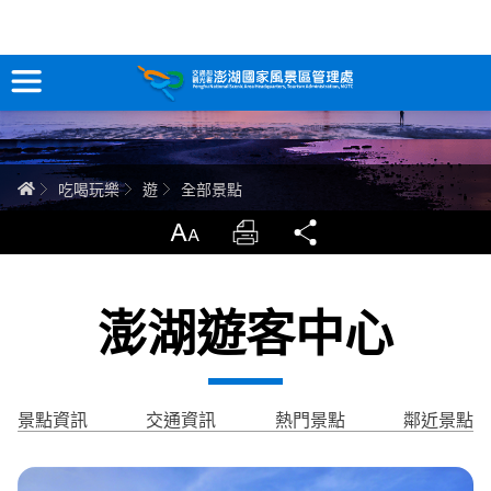
全部景點
跳
到
主
要
訊息專區
內
容
關於澎湖
首頁
吃喝玩樂
遊
全部景點
吃喝玩樂
放大
列印
分享
服務專區
澎湖遊客中心
智慧觀光情報站
永續旅遊
景點資訊
交通資訊
熱門景點
鄰近景點
網站導覽
兒童版