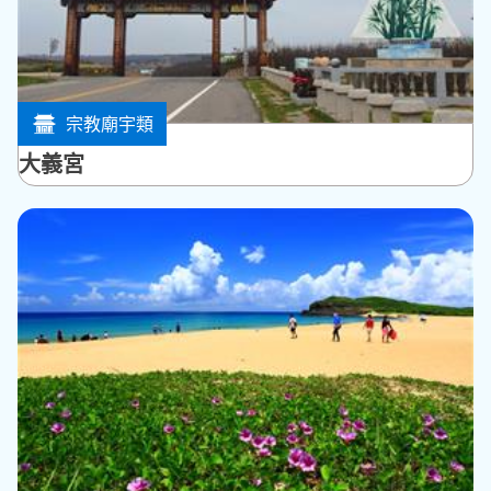
宗教廟宇類
西嶼鄉
大義宮