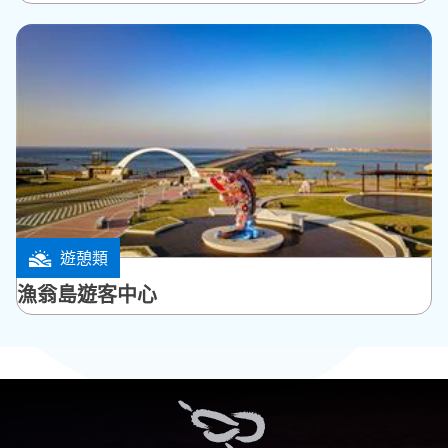
遊憩類
西嶼鄉
漁翁島遊客中心