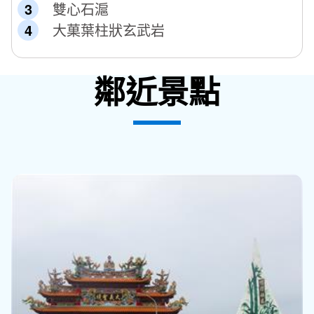
雙心石滬
大菓葉柱狀玄武岩
鄰近景點