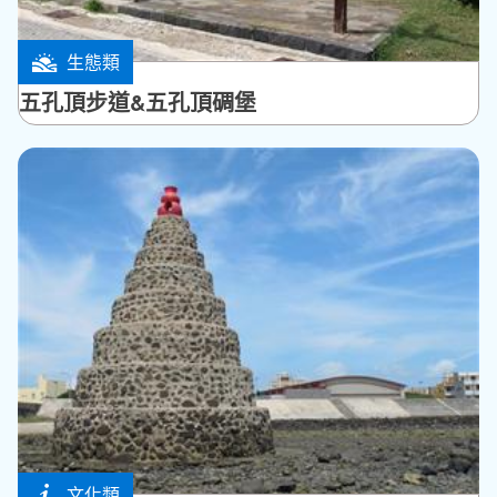
生態類
西嶼鄉
五孔頂步道&五孔頂碉堡
文化類