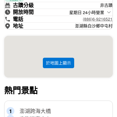
8部巨大的發電機組，是澎湖最醒目耀眼的地標，在許慧欣
古蹟分級
非古蹟
「放愛情一個假」、江美琪「親愛的你怎麼不在身邊」、劉
開放時間
星期日 24小時營業
燁「愛無界鎖定今生」以及詹雅雯的「騙人彼多」MV及許
電話
(886)6-9216521
多廣告片中都可以看到它的身影。白色造型的風車，不只是
地址
澎湖縣白沙鄉中屯村
人氣拍攝景點，也是澎湖浪漫的地標之一。
於地圖上顯示
熱門景點
澎湖跨海大橋