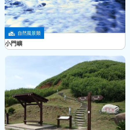
自然風景類
西嶼鄉
小門嶼