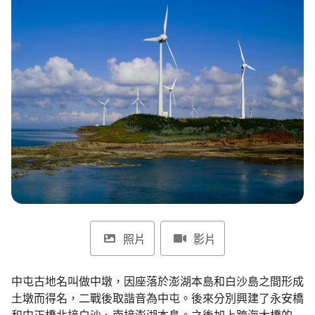
環境教育網
行政資訊網
RSS
臉書粉絲團
首長信箱
English
日本語
Tiếng Việt
ไทย
Bahasa indonesia
照片
影片
中屯古地名叫做中墩，因座落於澎湖本島和白沙島之間形成
土墩而得名，二戰後取諧音為中屯。後來分別興建了永安橋
和中正橋北接白沙、南接澎湖本島。之後加上跨海大橋的興