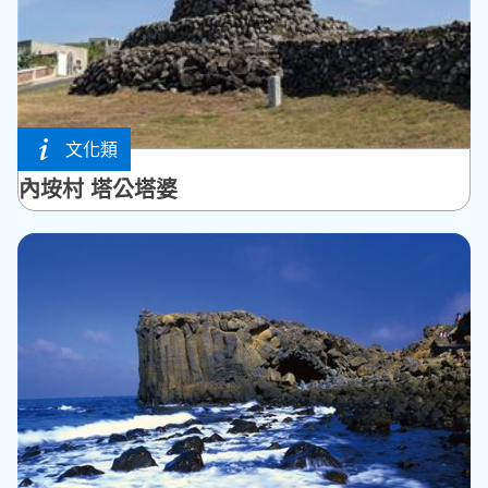
文化類
西嶼鄉
內垵村 塔公塔婆