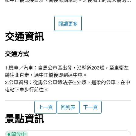
建，才將馬公、湖西、白沙跟西嶼四個鄉市連成一氣。
風力發電廠位於澎湖縣白沙鄉中屯村，於2001年10月正式
閱讀更多
商業運轉，風力發電廠位於中屯第二苗圃，目前已規劃為風
交通資訊
車公園，成為澎湖縣白沙鄉的著名旅遊景點和新地標。這座
風力發電廠為台灣第二座，是澎湖第三代風力發電機，風力
發電機組二期總計設置八組，每組可發電600千瓦，以電腦
交通方式
控制變速功能。當風力變化時，葉片的角度亦可隨之調整，
轉速便可隨著發電需求調整，以維持穩定的發電功率。
1.機車／汽車：自馬公巿區出發，沿縣道203號，至東衛左
轉往北直走，過中正橋後即到達中屯。
風力發電的原理
2.公車資訊：從馬公公車總站搭往外垵、通梁的公車，在中
風力發電是利用風力帶動風車葉片旋轉，透過增速機將旋轉
屯站下車步行前往。
的速度提升促使發電機發電，中屯機組約在每秒2.5公尺風
速便可發電，風力發電廠設置的地點必須具有風期長、平均
上一頁
回列表
下一頁
風速大、風力平穩且不受遮擋等風場條件，加上地理環境適
景點資訊
宜，才能減少投資成本並增加電力。
追星景點
開放中