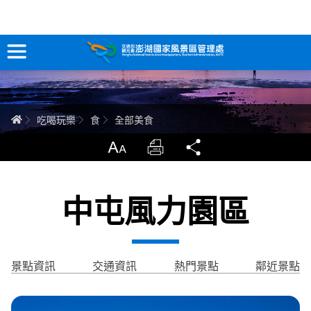
全部美食
跳
到
主
要
訊息專區
內
容
關於澎湖
首頁
吃喝玩樂
食
全部美食
吃喝玩樂
放大
列印
分享
服務專區
中屯風力園區
智慧觀光情報站
永續旅遊
景點資訊
交通資訊
熱門景點
鄰近景點
網站導覽
兒童版