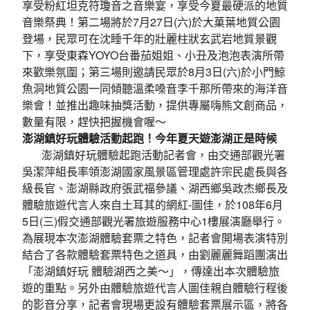
享受粉紅坦克符瓊音之音樂宴，享受今夏最硬派的地質
音樂祭典！第二場將於7月27日(六)於大菓葉地質公園
登場，民眾可在沈睡千年的壯麗柱狀玄武岩地質景觀
下，享受東森YOYO台番茄姐姐、小丑及泡泡表演所帶
來歡樂氛圍；第三場則邀請民眾於8月3日(六)於小門鯨
魚洞地質公園一同傾聽溫柔嗓音李千那所帶來的海洋音
樂會！並推出趣味抽獎活動，提供專屬嗨熊文創商品，
數量有限，趕快把握機會喔～
澎湖鎮好玩體驗活動起跑！今年夏天遊澎湖正是時候
澎湖鎮好玩體驗起跑活動記者會，由交通部觀光署
吳潔萍組長率領澎湖國家風景區管理處許宗民處長與各
級長官、澎湖縣政府張武福參議、湖西鄉吳政杰鄉長及
體驗旅遊代言人來自土耳其的網紅-圖佳，於108年6月
5日(三)假交通部觀光署旅遊服務中心1樓展演廳舉行。
為展現本次澎湖體驗套票之特色，記者會開場表演特別
結合了各款體驗套票特色之道具，由劉麗麗舞蹈團演出
「澎湖鎮好玩 體驗湖西之美～」，傳達出本次體驗旅
遊的重點。另外由體驗旅遊代言人圖佳親自體驗行程後
的影音分享，記者會現場更設有體驗套票展示區，將各