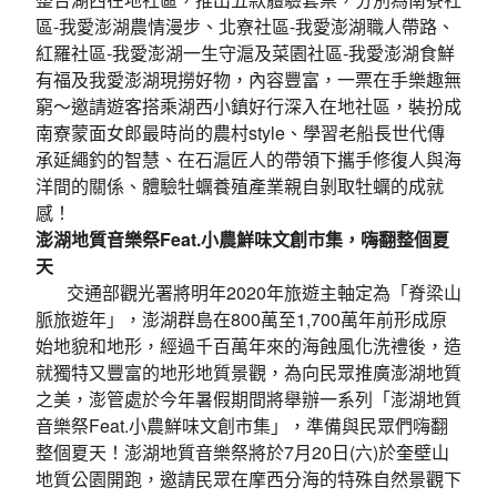
區-我愛澎湖農情漫步、北寮社區-我愛澎湖職人帶路、
紅羅社區-我愛澎湖一生守滬及菜園社區-我愛澎湖食鮮
有福及我愛澎湖現撈好物，內容豐富，一票在手樂趣無
窮～邀請遊客搭乘湖西小鎮好行深入在地社區，裝扮成
南寮蒙面女郎最時尚的農村style、學習老船長世代傳
承延繩釣的智慧、在石滬匠人的帶領下攜手修復人與海
洋間的關係、體驗牡蠣養殖產業親自剝取牡蠣的成就
感！
澎湖地質音樂祭
Feat.
小農鮮味文創市集，嗨翻整個夏
天
交通部觀光署將明年2020年旅遊主軸定為「脊梁山
脈旅遊年」，澎湖群島在800萬至1,700萬年前形成原
始地貌和地形，經過千百萬年來的海蝕風化洗禮後，造
就獨特又豐富的地形地質景觀，為向民眾推廣澎湖地質
之美，澎管處於今年暑假期間將舉辦一系列「澎湖地質
音樂祭Feat.小農鮮味文創市集」，準備與民眾們嗨翻
整個夏天！澎湖地質音樂祭將於7月20日(六)於奎壁山
地質公園開跑，邀請民眾在摩西分海的特殊自然景觀下