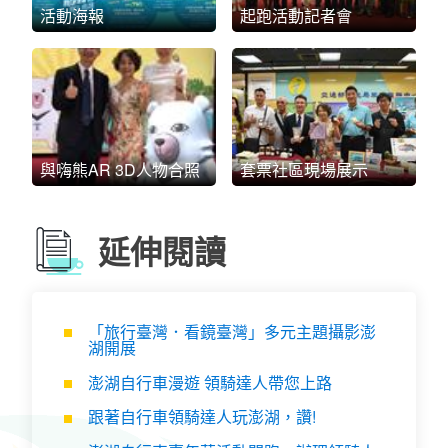
活動海報
起跑活動記者會
與嗨熊AR 3D人物合照
套票社區現場展示
延伸閱讀
「旅行臺灣．看鏡臺灣」多元主題攝影澎
湖開展
澎湖自行車漫遊 領騎達人帶您上路
跟著自行車領騎達人玩澎湖，讚!