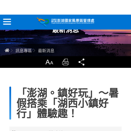
跳
到
主
最新消息
要
訊息專區
內
容
關於澎湖
首頁
訊息專區
最新消息
吃喝玩樂
放大
列印
分享
服務專區
「澎湖。鎮好玩」～暑
智慧觀光情報站
假搭乘「湖西小鎮好
永續旅遊
行」體驗趣！
網站導覽
兒童版