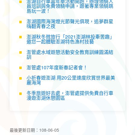
澎湖自行車嘉年華活動開跑，辦理領騎人
員培訓與免費領騎申請，跟著專業領騎跳
島玩一波！
澎湖國際海灣燈光節聲光俱現，追夢群星
嗨翻青春之夜
澎湖秋冬微旅行「2021澎湖林投牽罟趣」
邀您一起體驗澎湖特色漁村技藝
澎管處水域遊憩活動安全教育訓練圓滿結
訓
澎管處107年度新春記者會！
小折春遊澎湖 用20公里速度欣賞世界最美
麗海灣
冬季旅遊好去處，澎管處提供免費自行車
漫遊澎湖休憩園區
最後更新日期：108-06-05