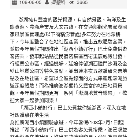
108-06-05
遊憩科
3665
環境教育網
行政資訊網
澎湖擁有豐富的觀光資源，有自然景觀、海洋及生
RSS
臉書粉絲團
態資源、農漁產業及人文古蹟，在交通部觀光署澎湖國
家風景區管理處(以下簡稱澎管處)多年努力在地深耕
首長信箱
English
下，今年度整合了在地社區產業，推出五款體驗套票，
並於今年暑假期間推出「湖西小鎮好行」巴士免費供遊
日本語
Tiếng Việt
客搭乘，發車起站點從民宿密集區西衛里宸威殿出發，
行經馬公市區，經過機場，延途停留湖西隘門沙灘及奎
ไทย
Bahasa indonesia
壁山地質公園等特色景點，並串連本次五款體驗套票地
點及在地社區，希望以全區點線面的方式串連起澎湖旅
遊深度體驗！而為推廣澎湖獨特又豐富的地形地質景
觀，今年暑假期間更有一系列「澎湖地質音樂祭」，歡
迎大家一起參加同樂！
「湖西小鎮好行」巴士免費載你遊湖西，深入在地
社區體驗在地生活
為推廣湖西小鎮體驗旅遊，今年暑假(108年7月1日起)
推出「湖西小鎮好行」巴士供遊客免費搭乘，澎管處並
整合湖西在地社區，推出五款體驗套票，分別為南寮社