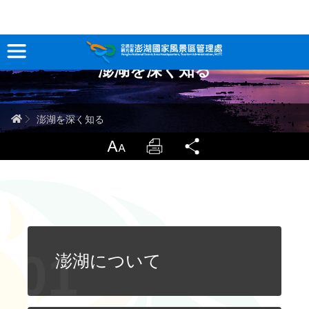
?????????????
澎湖を深く知る
観光情報
澎湖を深く知る
ホーム
澎湖を深く知る
旅行ガイド
LargrType
Print
Share
お問い合わせ
当サイトについて
サイトマップ
中文版
澎湖について
English
Tiếng Việt