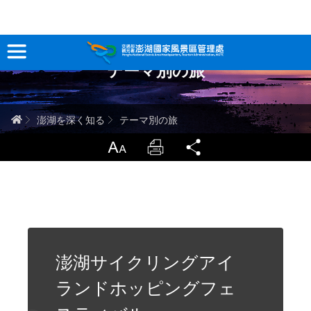
?????????????
テーマ別の旅
観光情報
澎湖を深く知る
ホーム
澎湖を深く知る
テーマ別の旅
旅行ガイド
LargrType
Print
Share
お問い合わせ
当サイトについて
サイトマップ
中文版
澎湖サイクリングアイ
ランドホッピングフェ
English
Tiếng Việt