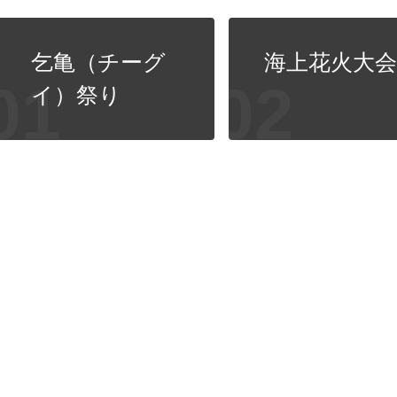
乞亀（チーグ
海上花火大
イ）祭り