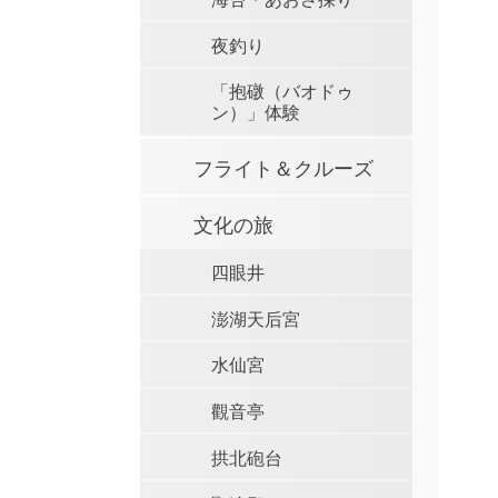
夜釣り
「抱礅（バオドゥ
ン）」体験
フライト＆クルーズ
文化の旅
四眼井
澎湖天后宮
水仙宮
觀音亭
拱北砲台