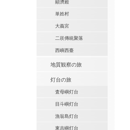
顯濟殿
単姓村
大義宮
二崁傳統聚落
西嶼西臺
地質観察の旅
灯台の旅
査母嶼灯台
目斗嶼灯台
漁翁島灯台
東吉嶼灯台