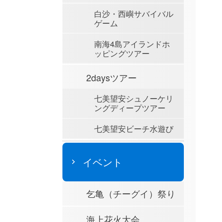
白沙・西嶼サバイバル
ゲーム
南海4島アイランドホ
ッピングツアー
2daysツアー
七美望安シュノーケリ
ングディープツアー
七美望安ビーチ水遊び
イベント
乞亀（チーグイ）祭り
海上花火大会