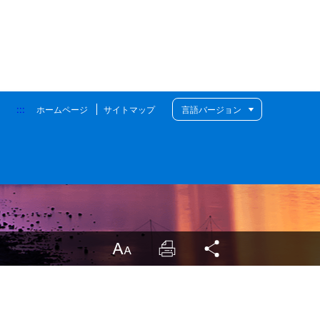
検
:::
ホームページ
サイトマップ
言語バージョン
LargrType
Print
Share