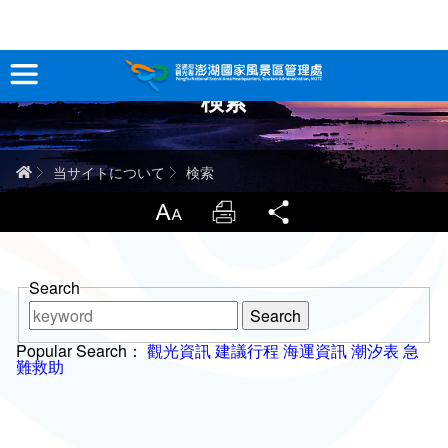
跳
到
主
検索
要
観光情報
內
容
澎湖を深く知る
ホーム
当サイトについて
検索
旅行ガイド
LargrType
Print
Share
お問い合わせ
Search
Please
当サイトについて
enter
key
Popular Search：
觀光資訊
建議行程
海運資訊
潮汐表
急
words
難救助
サイトマップ
中文版
English
Tiếng Việt