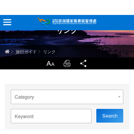
跳
到
主
リンク
要
観光情報
內
容
澎湖を深く知る
ホーム
旅行ガイド
リンク
旅行ガイド
LargrType
Print
Share
お問い合わせ
選
当サイトについて
擇
分
類
サイトマップ
中文版
關
鍵
字
English
Tiếng Việt