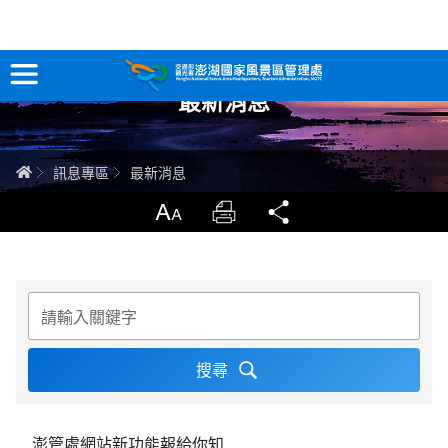
跳
到
主
最新消息
要
訊息專區
內
容
關於澎湖
首頁
訊息專區
最新消息
吃喝玩樂
放大
列印
分享
服務專區
請輸入關鍵字
智慧觀光情報站
永續旅遊
網站導覽
兒童版
澎管處網站新功能報給你知