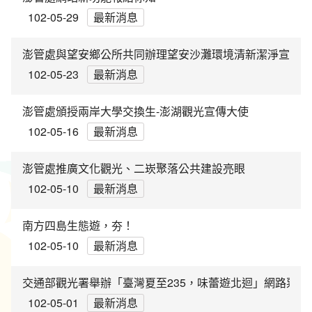
環境教育網
行政資訊網
102-05-29
最新消息
RSS
臉書粉絲團
澎管處與望安鄉公所共同辦理望安沙灘環境清新潔淨宣示淨
102-05-23
最新消息
首長信箱
English
澎管處頒授兩岸大學交換生-澎湖觀光宣傳大使
日本語
Tiếng Việt
102-05-16
最新消息
ไทย
Bahasa indonesia
澎管處推廣文化觀光、二崁聚落公共建設亮眼
102-05-10
最新消息
南方四島生態遊，夯！
102-05-10
最新消息
交通部觀光署舉辦「臺灣夏至235，味蕾遊北迴」網路票
102-05-01
最新消息