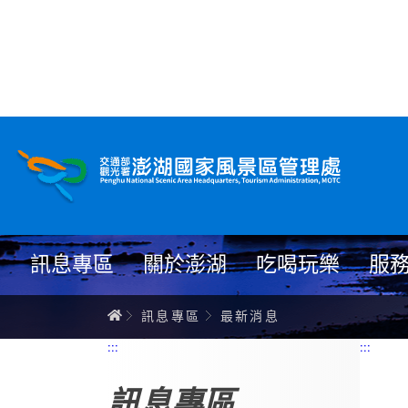
跳
到
主
要
內
最新消息
容
訊息專區
關於澎湖
吃喝玩樂
服
首頁
訊息專區
最新消息
:::
:::
訊息專區