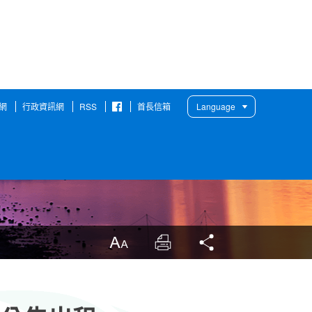
網
行政資訊網
RSS
首長信箱
Language
臉
書
粉
絲
團
放大
列印
分享