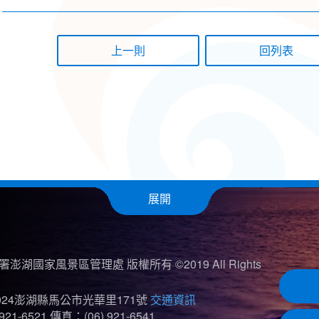
上一則
展開
澎湖國家風景區管理處 版權所有 ©2019 All Rights
024澎湖縣馬公市光華里171號
交通資訊
921-6521
傳真：(06) 921-6541