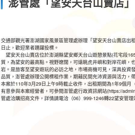
澎管處「望安天台山賣店」
交通部觀光署澎湖國家風景區管理處辦理「望安天台山賣店出租案」
日止，歡迎業者踴躍投標。
望安天台山賣店位於澎湖縣望安鄉天台山遊憩景點(花宅段165
質，為望安的最高點。視野遼闊，可遠眺虎井嶼和對岸花嶼，也
岩。是旅客至望安遊玩的必訪之地，市場商機可見，深具投資
品質，澎管處辦理公開標租作業，期藉民間充沛資源與活力，
本案於110年3月29日上午9時截止收件，出租期間為1年9個月（自
有意參與本案經營者，可參閱澎管處行政資訊網站(https://admin.taiw
管處洽購招商文件，詳情請電洽（06）999-1246轉22望安管理站或(