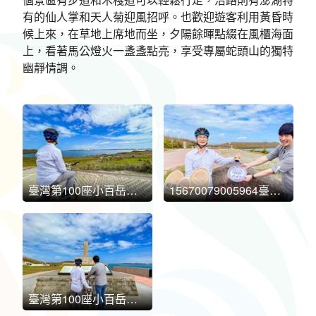
有的仙人掌和天人菊迎風招呼。也歡迎遊客利用黃昏時
候上來，在草地上席地而坐，夕陽餘暉點綴在風櫃海面
上，看著馬公燈火一盞盞點亮，享受專屬蛇頭山的獨特
幽靜情調。
臺灣第100座小百岳澎湖「蛇頭山」 歡迎登頂拍照打卡
15670079005964臺灣第100座小百岳澎湖「蛇頭山」 歡迎登頂拍照打卡
臺灣第100座小百岳澎湖「蛇頭山」 歡迎登頂拍照打卡