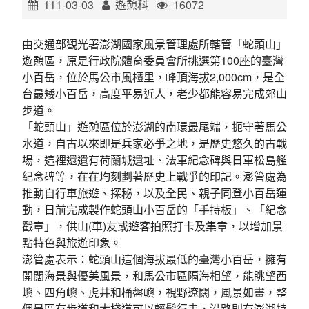
111-03-03
遊憩科
16072
環境教育網
行政資訊網
由交通部觀光署澎湖國家風景管理處所轄管「蛇頭山」
RSS
臉書粉絲團
遊憩區，原是行政院體育委員會所挑選第100座的臺灣
小百岳，位於馬公市風櫃里，峰頂海拔2,000cm，是全
首長信箱
English
台最矮小百岳，高度平易近人，老少都能容易完成郊山
步道。
日本語
Tiếng Việt
「蛇頭山」遊憩區位於澎湖的南環最尾端，扼守著馬公
水道，自古以來即是兵家必爭之地，是歷史悠久的古戰
ไทย
Bahasa indonesia
場，這裡還遺有荷蘭城遺址、法軍紀念碑與日軍松島艦
紀念碑等，在在均刻劃著歷史上戰爭的印記。澎管處為
推動自行車旅遊、探秘，以及全民、親子同登小百岳運
動，日前完成製作蛇頭山小百岳的「手持板」、「紀念
戳章」，供山(車)友或遊客拍照打卡及集章，以增加景
點特色與旅遊印象。
澎管處表示：蛇頭山這個海拔最低的臺灣小百岳，擁有
開闊海景與優美風景，和馬公市區隔海相望，能眺望西
嶼、四角嶼、虎井和桶盤嶼，視野遼闊，風景如畫，整
個景區有步道和木棧道可以輕鬆行走，沿路則有澎湖特