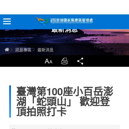
跳
到
主
最新消息
要
訊息專區
內
容
關於澎湖
首頁
訊息專區
最新消息
吃喝玩樂
放大
列印
分享
服務專區
臺灣第100座小百岳澎
智慧觀光情報站
湖「蛇頭山」 歡迎登
永續旅遊
頂拍照打卡
網站導覽
兒童版