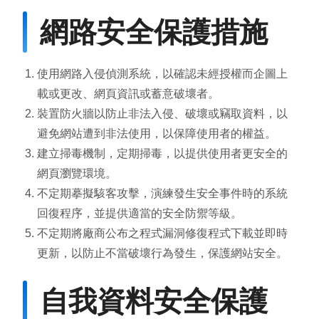
環境教育網
行政資訊網
網路安全保護措施
RSS
臉書粉絲團
使用網路入侵偵測系統，以確認未經授權而企圖上
首長信箱
English
載或更改、網頁資訊或蓄意破壞者。
裝置防火牆以防止非法入侵、破壞或竊取資料，以
日本語
Tiếng Việt
避免網站遭到非法使用，以保障使用者的權益。
建立掃毒機制，定期掃毒，以提供使用者更安全的
ไทย
Bahasa indonesia
網頁瀏覽環境。
不定期摹擬駭客攻擊，演練發生安全事件時的系統
回復程序，並提供適當的安全防禦等級。
不定期將廠商公布之程式漏洞修復程式下載並即時
更新，以防止不當破壞行為發生，保護網站安全。
自我資料安全保護