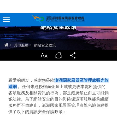
跳
到
主
網站安全政策
要
訊息專區
內
容
關於澎湖
首頁
其他服務
網站安全政策
吃喝玩樂
放大
列印
分享
服務專區
智慧觀光情報站
親愛的網友，感謝您蒞臨
澎湖國家風景區管理處觀光旅
遊網
。任何未經授權而企圖上載或更改本處所提供的
永續旅遊
各項服務及相關資訊的行為，都是嚴厲禁止而且可能觸
犯法律。為了網站安全的目的與確保這項服務能夠繼續
服務而不致終止，澎湖國家風景區管理處觀光旅遊網提
網站導覽
兒童版
供了以下的資訊安全保護政策：