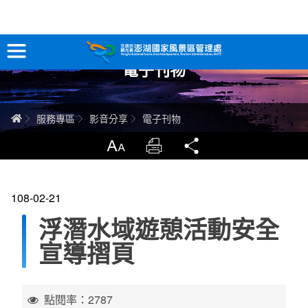
跳
到
主
電子刊物
要
訊息專區
內
容
關於澎湖
首頁
服務專區
影音分享
電子刊物
吃喝玩樂
放大
列印
分享
服務專區
108-02-21
智慧觀光情報站
浮潛水域遊憩活動安全
宣導摺頁
永續旅遊
網站導覽
兒童版
點閱率：2787