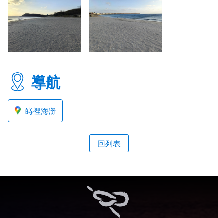
導航
嵵裡海灘
回列表