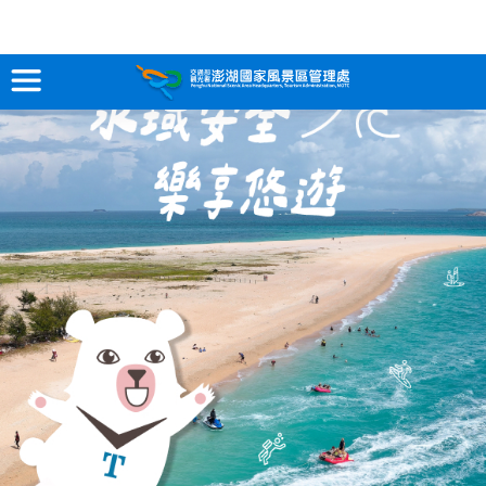
跳
到
主
要
訊息專區
內
容
關於澎湖
吃喝玩樂
服務專區
智慧觀光情報站
永續旅遊
網站導覽
兒童版