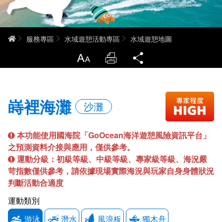
環境教育網
行政資訊網
RSS
臉書粉絲團
首頁
服務專區
水域遊憩活動專區
水域遊憩地圖
放大
列印
分享
首長信箱
English
日本語
Tiếng Việt
嵵裡海灘
沙灘
ไทย
Bahasa indonesia
本功能使用國海院「GoOcean海洋遊憩風險資訊平台」
之預測資料介接與應用，僅供參考。
運動分級：初級等級、中級等級、專家級等級、海況嚴
苛指數僅供參考，請依據現場實際海況與玩家自身身體狀況
判斷活動合適度
運動類別
游泳
潛水
風浪板
獨木舟