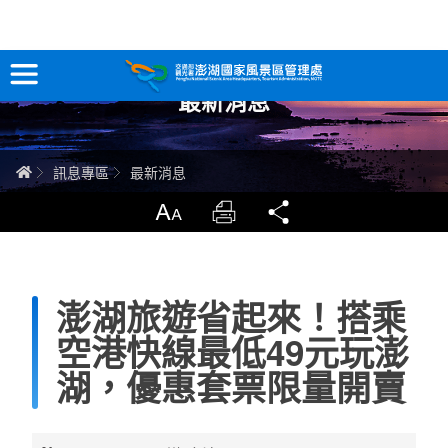
跳
到
主
最新消息
要
訊息專區
內
容
關於澎湖
首頁
訊息專區
最新消息
吃喝玩樂
放大
列印
分享
服務專區
澎湖旅遊省起來！搭乘
智慧觀光情報站
空港快線最低49元玩澎
永續旅遊
湖，優惠套票限量開賣
網站導覽
兒童版