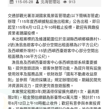
115-05-28
北海管理站
913
環境教育網
行政資訊網
交通部觀光署澎湖國家風景區管理處(以下簡稱澎管處)
RSS
臉書粉絲團
辦理「115年度西嶼據點設施出租案」公告出租，即日
起至115年6月12日上午10時截止投標，歡迎有興趣投
首長信箱
English
資業者踴躍投標。
本出租案標的及維護範圍位於澎湖縣西嶼鄉橫礁村1-
日本語
Tiếng Việt
2號(漁翁島遊客中心部分空間出租面積為27平方公尺)
及西嶼鄉外垵村1-15號(西嶼西臺遊客中心部分空間出
ไทย
Bahasa indonesia
租面積為106平方公尺)。
漁翁島及西嶼西臺遊客中心係西嶼旅遊系統重要據
點，提供旅遊諮詢、遊客休憩等功能。為提升現有設施
使用效率及服務品質，依財政部「國有不動產收益原
則」並參照「政府採購法」規定辦理招租，期藉民間充
沛資源與活力，提供更完善旅遊服務。
本案預定租期3年(期滿得保留擴充續約1次，最高期
限2年)，租金預估總額為新臺幣42萬元整，預計於115
年6月12日上午10時截止收件；歡迎有意參與本案投資
者，可參閱澎管處行政資訊網站公告內容，並向澎管處