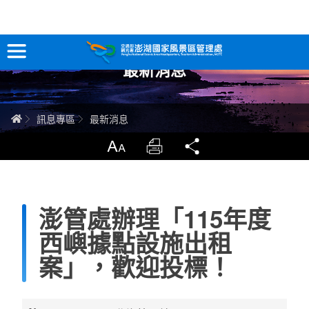
跳
到
主
最新消息
要
訊息專區
內
容
關於澎湖
首頁
訊息專區
最新消息
吃喝玩樂
放大
列印
分享
服務專區
澎管處辦理「115年度
智慧觀光情報站
西嶼據點設施出租
永續旅遊
案」，歡迎投標！
網站導覽
兒童版