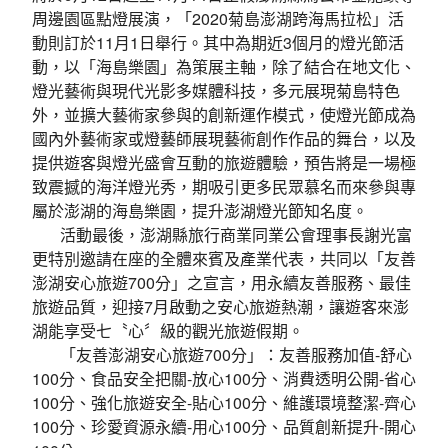
周邊園區點燈展演，「2020菊島澎湖跨海馬拉松」活
動則訂於11月1日舉行。其中為期近3個月的燈光節活
動，以「海島樂園」為策展主軸，除了結合在地文化、
燈光藝術與現代光影多媒體科技，多元展現菊島特色
外，並擴大藝術家參與的創新運作模式，使燈光節成為
國內外藝術家或燈藝師展現藝術創作作品的舞台，以及
提供遊客與燈光盛會互動的旅遊體驗，預告將是一場極
致震撼的海洋燈光秀，期吸引更多民眾慕名而來參與專
屬於澎湖的海島樂園，提升澎湖燈光節知名度。
活動最後，澎湖縣旅行商業同業公會理事長謝光富
更特別邀請在座的全體來賓及產業代表，共同以「友善
澎湖安心旅遊700分」之宣言，用永續友善服務、最佳
旅遊品質，迎接7月啟動之安心旅遊熱潮，讓遊客來澎
湖能享受七〝心〞級的觀光旅遊假期。
「友善澎湖安心旅遊700分」：友善服務加值-舒心
100分、食品安全把關-放心100分、消費透明公開-省心
100分、強化旅遊安全-貼心100分、維護環境整潔-齊心
100分、珍愛資源永續-用心100分、品質創新提升-開心