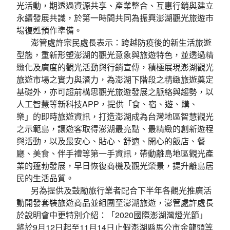
光活動，期透過資源共享、產業整合、互惠行銷與建立
永續發展共識，於第一時間共同為振興澎湖觀光旅遊市
場復甦預作準備。
澎管處許宗民處長表示：跨越防疫後的新生活旅遊
型態，重新形塑澎湖的觀光意象與旅遊特色，並透過精
緻化及廣度的觀光活動與行銷宣傳，積極展現澎湖觀光
旅遊市場之實力與潛力，為澎湖下階段之精緻旅遊奠定
基礎外，亦可超前構思觀光旅遊發展之脈絡與趨勢，以
人工智慧等新科技APP，提供「食、宿、遊、購、
樂」的即時旅遊資訊，打造澎湖成為台灣地區智慧觀光
之示範島，讓遊客取得澎湖最亮點、最精緻的創新遊程
與活動，以及最安心、貼心、舒適、開心的飯店、餐
廳、美食、伴手禮等第一手資訊，帶動離島地區觀光產
業的蓬勃發展，早日恢復商機及觀光榮景，提升離島居
民的生活品質。
另為提供及鼓勵旅行業者配合下半年各觀光推廣活
動開發套裝旅遊商品並組團至澎湖旅遊，澎管處許處長
於說明會中更特別介紹：「2020國際澎湖灣燈光節」
將於9月12日起至11月14日止假澎湖縣馬公市金龍頭等