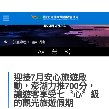
跳
到
主
最新消息
要
訊息專區
內
容
關於澎湖
首頁
訊息專區
最新消息
吃喝玩樂
放大
列印
分享
服務專區
迎接7月安心旅遊啟
智慧觀光情報站
動，澎湖力推700分，
永續旅遊
讓遊客享受七〝心〞級
的觀光旅遊假期
網站導覽
兒童版