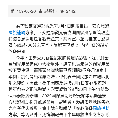
環境教育網
行政資訊網
109-06-20
遊憩科
2142
RSS
臉書粉絲團
為了響應交通部觀光署7月1日起所推出「安心旅遊
首長信箱
English
國旅補助
方案」，交通部觀光署澎湖國家風景區管理處
特結合澎湖地區各觀光產業，共同宣示並力推友善澎湖
安心旅遊700分之宣言，讓遊客享受七〝心〞級的觀光
日本語
Tiếng Việt
旅遊假期。
今年，由於受到新型冠狀肺炎疫情影響，除了對全
ไทย
Bahasa indonesia
台觀光產業造成重大衝擊外，連帶也讓澎湖的觀光產業
按下暫停鍵，而隨著台灣地區已經超過2個多月無本土
案例，疫情開始趨緩之際，也代表著國民旅遊市場即將
隨之復甦。因此，為了因應及迎接7月1日安心旅遊起
動所帶來之觀光熱潮，澎管處特於6月20日上午11時整
假元泰飯店辦理「2020國際澎湖灣燈光節等活動暨安
心旅遊補助提升旅遊品質」說明會，邀請澎湖地區各觀
光產業代表參與，會中除主動說明「安心旅遊
國旅補助
方案」等內涵外，更詳細報告下半年即將推出之各項觀