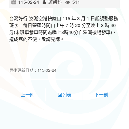
115-02-24
遊憩科
511
環境教育網
行政資訊網
台灣好行-澎湖空港快線自 115 年 3 月 1 日起調整服務
RSS
臉書粉絲團
班次，每日營運時間自上午 7 時 20 分至晚上 8 時 40
分(末班車發車時間為晚上8時40分自澎湖機場發車)，
首長信箱
English
造成您的不便，敬請見諒。
日本語
Tiếng Việt
ไทย
Bahasa indonesia
最後更新日期：115-02-24
上一則
下一則