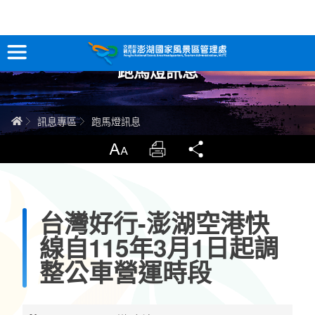
跳
到
主
跑馬燈訊息
要
訊息專區
內
容
關於澎湖
首頁
訊息專區
跑馬燈訊息
吃喝玩樂
放大
列印
分享
服務專區
台灣好行-澎湖空港快
智慧觀光情報站
線自115年3月1日起調
永續旅遊
整公車營運時段
網站導覽
兒童版